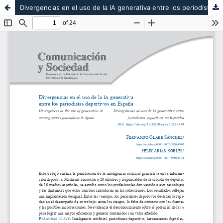
Divergencias en el uso de la IA generativa entre los periodistas deportivos en España