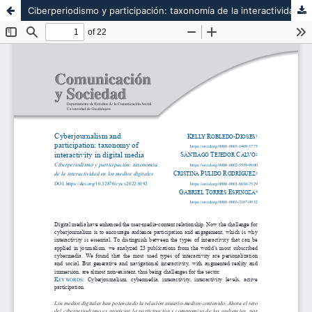
Ciberperiodismo y participación: taxonomía de la interactividad en los medios digitales