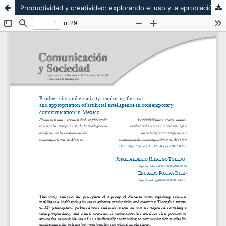
Productividad y creatividad: explorando el uso y la apropiación de la inteligencia artificial en la comunicación contemporánea en México