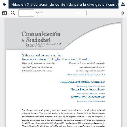
Hilos en X y curación de contenido para la divulgación científica en Educación Superior en Ecuador