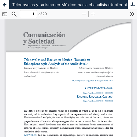
Telenovelas y racismo en México: hacia el análisis etnofenotípico del audiovisual