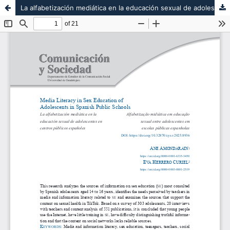
La alfabetización mediática en la educación sexual de adolescentes en centros públicos españoles