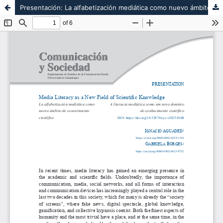
Presentación: La alfabetización mediática como nuevo ámbito de conocimiento científico