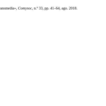
transmedia»,
Comysoc
, n.º 33, pp. 41–64, ago. 2018.