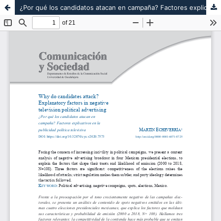
¿Por qué los candidatos atacan en campaña? Factores explicativos en la publicidad política televisiva