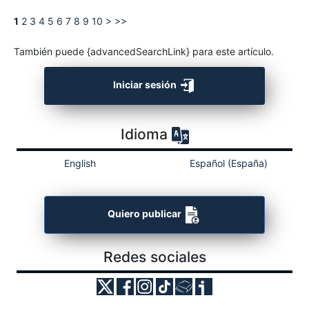
1
2
3
4
5
6
7
8
9
10
>
>>
También puede {advancedSearchLink} para este artículo.
Iniciar sesión
Idioma
English
Español (España)
Quiero publicar
Redes sociales