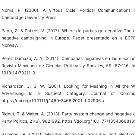
Norris, P. (2000). A Virtous Cicle: Political Communications i
Cambridge University Press.
Papp, Z. & Patkós, V. (2017). Where do parties go negative The m
negative campaigning in Europe. Paper presentado en la ECPR
Norway.
Pérez Dámazo, A. Y. (2014). Campañas negativas en las elecci
Revista Mexicana de Ciencias Políticas y Sociales, 59, 87-116. h
1918(14)70211-9
Richardson, J. G. W. (2001). Looking for Meaning in All the 
Advertising Is a Suspect Category. Journal of Communi
https://doi.org/10.1111/j.1460-2466.2001.tb02906.x
Ridout, T. & Walter, A. (2013). Party system change and negative
Party Politics, 21(6), 982-992. https://doi.org/10.1177/13540688
Salmond, R. (2011). MeTube. Politicians, YouTube, and electio