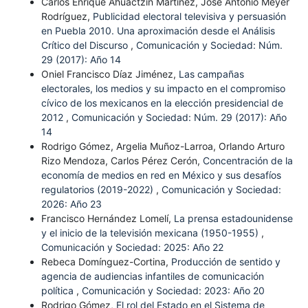
Carlos Enrique Ahuactzin Martínez, José Antonio Meyer
Rodríguez,
Publicidad electoral televisiva y persuasión
en Puebla 2010. Una aproximación desde el Análisis
Crítico del Discurso
,
Comunicación y Sociedad: Núm.
29 (2017): Año 14
Oniel Francisco Díaz Jiménez,
Las campañas
electorales, los medios y su impacto en el compromiso
cívico de los mexicanos en la elección presidencial de
2012
,
Comunicación y Sociedad: Núm. 29 (2017): Año
14
Rodrigo Gómez, Argelia Muñoz-Larroa, Orlando Arturo
Rizo Mendoza, Carlos Pérez Cerón,
Concentración de la
economía de medios en red en México y sus desafíos
regulatorios (2019-2022)
,
Comunicación y Sociedad:
2026: Año 23
Francisco Hernández Lomelí,
La prensa estadounidense
y el inicio de la televisión mexicana (1950-1955)
,
Comunicación y Sociedad: 2025: Año 22
Rebeca Domínguez-Cortina,
Producción de sentido y
agencia de audiencias infantiles de comunicación
política
,
Comunicación y Sociedad: 2023: Año 20
Rodrigo Gómez,
El rol del Estado en el Sistema de