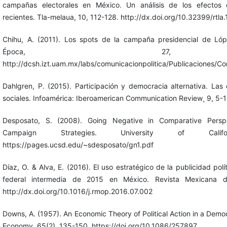
campañas electorales en México. Un análisis de los efectos d
recientes. Tla-melaua, 10, 112-128. http://dx.doi.org/10.32399/rtla
Chihu, A. (2011). Los spots de la campaña presidencial de Ló
Época, 27, 
http://dcsh.izt.uam.mx/labs/comunicacionpolitica/Publicaciones/C
Dahlgren, P. (2015). Participación y democracia alternativa. Las
sociales. Infoamérica: Iberoamerican Communication Review¸ 9, 5-1
Desposato, S. (2008). Going Negative in Comparative Perspe
Campaign Strategies. University of Cali
https://pages.ucsd.edu/~sdesposato/gn1.pdf
Díaz, O. & Alva, E. (2016). El uso estratégico de la publicidad pol
federal intermedia de 2015 en México. Revista Mexicana d
http://dx.doi.org/10.1016/j.rmop.2016.07.002
Downs, A. (1957). An Economic Theory of Political Action in a Democ
Economy, 65(2), 135-150. https://doi.org/10.1086/257897