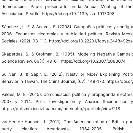
democracies. Paper presentado en la Annual Meeting of the 
Association, Seattle. https://doi.org/10.2139/ssrn.1917098
Sánchez , L. F. & Aceves, F. (2008). Campañas políticas y configura
2006. Encuestas electorales y publicidad política. Revista Mexi
Sociales, (202), 93-113. https://doi.org/10.22201/fcpys.2448492
Skaperdas, S. & Grofman, B. (1995). Modeling Negative Campaign
Science Review, 89(1), 49-61. https://doi.org/10.2307/2083074
Sullivan, J. & Sapir, E. (2012). Nasty or Nice? Explaining Pos
Behavior in Taiwan. The China Journal, (67), 149-170. https://doi.
Valdés, M. E. (2015). Comunicación política y propaganda elector
2007 y 2014. Polis: Investigación y Análisis Sociopolítico y
https://polismexico.izt.uam.mx/index.php/rp/article/view/218
vanHeerde-Hudson, J. (2011). The Americanization of British part
party election broadcasts, 1964-2005. British P