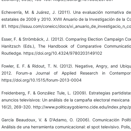
Echeverría, M. & Juárez, J. (2011). Una evaluación normativa d
estatales de 2009 y 2010. XVIII Anuario de la Investigación de la
81. https://issuu.com/coneicc/docs/xi_anuario_de_investigacio_n_c
Esser, F. & Strömbäck, J. (2012). Comparing Election Campaign Co
Hanitzsch (Eds.), The Handbook of Comparative Communicati
Routledge. https://doi.org/10.4324/9780203149102
Fowler, E. F. & Ridout, T. N. (2012). Negative, Angry, and Ubiquit
2012. Forum-a Journal of Applied Research in Contemporar
https://doi.org/10.1515/forum-2013-0004
Freidenberg, F. & González Tule, L. (2009). Estrategias partidist
anuncios televisivos: Un análisis de la campaña electoral mexicana 
16(2), 269-320. http://www.politicaygobierno.cide.edu/index.php/p
García Beaudoux, V. & D'Adamo, O. (2006). Comunicación Polít
Análisis de una herramienta comunicacional: el spot televisivo. Polis,