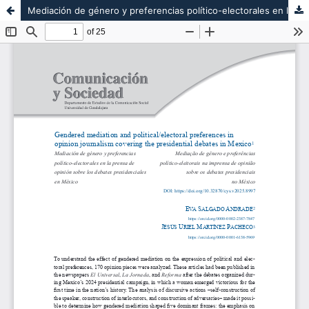
Mediación de género y preferencias político-electorales en la prensa de opinión sobre los debates presidenciales en México