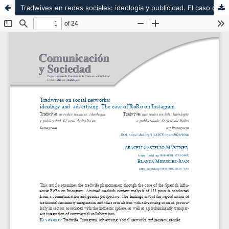
Tradwives en redes sociales: ideología y publicidad. El caso de RoRo en Instagram