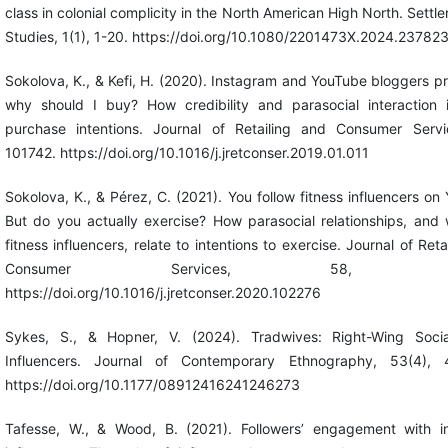
class in colonial complicity in the North American High North. Settle
Studies, 1(1), 1-20. https://doi.org/10.1080/2201473X.2024.23782
Sokolova, K., & Kefi, H. (2020). Instagram and YouTube bloggers pr
why should I buy? How credibility and parasocial interaction i
purchase intentions. Journal of Retailing and Consumer Servi
101742. https://doi.org/10.1016/j.jretconser.2019.01.011
Sokolova, K., & Pérez, C. (2021). You follow fitness influencers on
But do you actually exercise? How parasocial relationships, and
fitness influencers, relate to intentions to exercise. Journal of Ret
Consumer Services, 58, 102
https://doi.org/10.1016/j.jretconser.2020.102276
Sykes, S., & Hopner, V. (2024). Tradwives: Right-Wing Soci
Influencers. Journal of Contemporary Ethnography, 53(4), 
https://doi.org/10.1177/08912416241246273
Tafesse, W., & Wood, B. (2021). Followers’ engagement with i