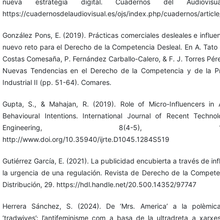
nueva estrategia digital. Cuadernos del Audiovisu
https://cuadernosdelaudiovisual.es/ojs/index.php/cuadernos/articl
González Pons, E. (2019). Prácticas comerciales desleales e influe
nuevo reto para el Derecho de la Competencia Desleal. En A. Tato 
Costas Comesaña, P. Fernández Carballo-Calero, & F. J. Torres Pére
Nuevas Tendencias en el Derecho de la Competencia y de la P
Industrial II (pp. 51-64). Comares.
Gupta, S., & Mahajan, R. (2019). Role of Micro-Influencers in 
Behavioural Intentions. International Journal of Recent Techno
Engineering, 8(4-5), 189-
http://www.doi.org/10.35940/ijrte.D1045.1284S519
Gutiérrez García, E. (2021). La publicidad encubierta a través de inf
la urgencia de una regulación. Revista de Derecho de la Compete
Distribución, 29. https://hdl.handle.net/20.500.14352/97747
Herrera Sánchez, S. (2024). De ‘Mrs. America’ a la polèmic
‘tradwives’: l’antifeminisme com a basa de la ultradreta a xarxes