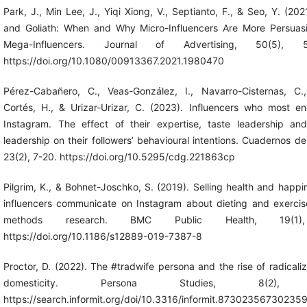
Park, J., Min Lee, J., Yiqi Xiong, V., Septianto, F., & Seo, Y. (202
and Goliath: When and Why Micro-Influencers Are More Persuas
Mega-Influencers. Journal of Advertising, 50(5), 5
https://doi.org/10.1080/00913367.2021.1980470
Pérez-Cabañero, C., Veas-González, I., Navarro-Cisternas, C.,
Cortés, H., & Urizar-Urizar, C. (2023). Influencers who most e
Instagram. The effect of their expertise, taste leadership and
leadership on their followers’ behavioural intentions. Cuadernos de
23(2), 7-20. https://doi.org/10.5295/cdg.221863cp
Pilgrim, K., & Bohnet-Joschko, S. (2019). Selling health and happ
influencers communicate on Instagram about dieting and exercis
methods research. BMC Public Health, 19(1)
https://doi.org/10.1186/s12889-019-7387-8
Proctor, D. (2022). The #tradwife persona and the rise of radicali
domesticity. Persona Studies, 8(2), 
https://search.informit.org/doi/10.3316/informit.87302356730235