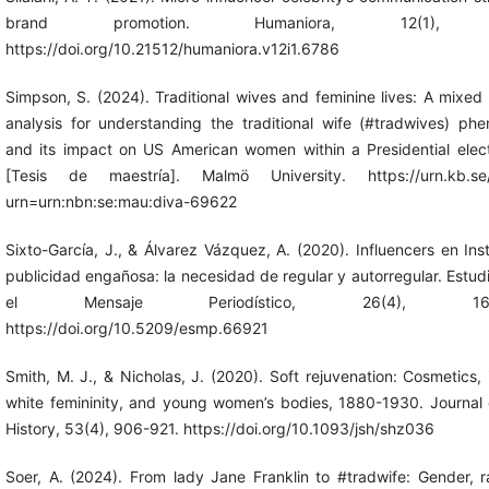
brand promotion. Humaniora, 12(1), 2
https://doi.org/10.21512/humaniora.v12i1.6786
Simpson, S. (2024). Traditional wives and feminine lives: A mixe
analysis for understanding the traditional wife (#tradwives) p
and its impact on US American women within a Presidential elec
[Tesis de maestría]. Malmö University. https://urn.kb.se/
urn=urn:nbn:se:mau:diva-69622
Sixto-García, J., & Álvarez Vázquez, A. (2020). Influencers en In
publicidad engañosa: la necesidad de regular y autorregular. Estud
el Mensaje Periodístico, 26(4), 1611-
https://doi.org/10.5209/esmp.66921
Smith, M. J., & Nicholas, J. (2020). Soft rejuvenation: Cosmetics, 
white femininity, and young women’s bodies, 1880-1930. Journal 
History, 53(4), 906-921. https://doi.org/10.1093/jsh/shz036
Soer, A. (2024). From lady Jane Franklin to #tradwife: Gender, 