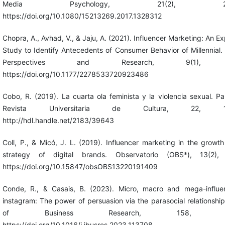
Media Psychology, 21(2), 246-
https://doi.org/10.1080/15213269.2017.1328312
Chopra, A., Avhad, V., & Jaju, A. (2021). Influencer Marketing: An Ex
Study to Identify Antecedents of Consumer Behavior of Millennial.
Perspectives and Research, 9(1), 7
https://doi.org/10.1177/2278533720923486
Cobo, R. (2019). La cuarta ola feminista y la violencia sexual. P
Revista Universitaria de Cultura, 22, 13
http://hdl.handle.net/2183/39643
Coll, P., & Micó, J. L. (2019). Influencer marketing in the growt
strategy of digital brands. Observatorio (OBS*), 13(2),
https://doi.org/10.15847/obsOBS13220191409
Conde, R., & Casais, B. (2023). Micro, macro and mega-influe
instagram: The power of persuasion via the parasocial relationship
of Business Research, 158, 113
https://doi.org/10.1016/j.jbusres.2023.113708