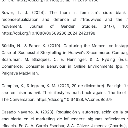
Bower, L. J. (2024). The thorn in feminism’s side: black 
reconceptualization and defence of #tradwives and the #
movement. Journal of Gender Studies, 34(7), 103
https://doi.org/10.1080/09589236.2024.2423198
Bürklin, N., & Faber, K. (2019). Capturing the Moment on Insta
Case of Successful Storytelling in Huawei’s S-commerce Campaig
Boardman, M. Blázquez, C. E. Henninger, & D. Ryding (Eds.)
Commerce: Consumer Behaviour in Online Environments (pp. 1
Palgrave MacMillan.
Campion, K., & Ingram, K. M. (2023, 20 de diciembre). Far-right ‘t
see feminism as evil. Their lifestyles push back against ‘the lie of 
The Conversation. https://doi.org/10.64628/AA.xn5d9c67k
Casado Navarro, A. (2023). Regulación y autorregulación de la p
encubierta en el marketing de influencers: algunas reflexiones
eficacia. En G. A. García Escobar, & A. Gálvez Jiménez (Coords.)