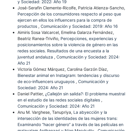
y Sociedad: 2022: Año 19
José-Serafin Clemente-Ricolfe, Patricia Atienza-Sancho,
Percepción de los consumidores respecto al peso que
ejercen en ellos los influencers para la compra de
productos
,
Comunicación y Sociedad: 2019: Año 16
Aimiris Sosa Valcarcel, Emelina Galarza Fernández,
Beatriz Ranea-Triviño,
Percepciones, experiencias y
posicionamientos sobre la violencia de género en las
redes sociales. Resultados de una encuesta a la
juventud andaluza
,
Comunicación y Sociedad: 2024:
Año 21
Victoria Gómez Márquez, Carolina Garzón Díaz,
Bienestar animal en Instagram: tendencias y discurso
de eco-influencers uruguayos
,
Comunicación y
Sociedad: 2024: Año 21
Daniel Pattier,
¿Callejón sin salida?: El problema muestral
en el estudio de las redes sociales digitales
,
Comunicación y Sociedad: 2024: Año 21
Anu M. Varghese, Tanupriya,
La abyección y la
intersección de las identidades de las mujeres trans:
Examinando “hacer género” a través de las películas en
malayalam Ardhanaari y Njan Marykutty
,
Comunicación