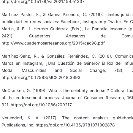
http://doi.org/10.15178/va.2021.154.e1337
Martínez Pastor, E., & Gaona Pisonero, C. (2016). Límites jurídi
publicidad en redes sociales: Facebook, Instagram y Twitter. En 
Martín, & F. J. Herrero Gutiérrez (Eds.), La Pantalla Insomne (
2421). Cuadernos Artesanos de Comunica
http://www.cuadernosartesanos.org/2015/cac98.pdf
Martínez-Sanz, R., & González Fernández, C. (2018). Comunic
Marca en Instagram, ¿Una Cuestión de Género? El Rol del Influ
Moda. Masculinities and Social Change, 7(3), 2
http://doi.org/10.17583/MCS.2018.3693
McCracken, G. (1989). Who is the celebrity endorser? Cultural fo
of the endorsement process. Journal of Consumer Research, 16(
321. https://doi.org/10.1086/209217
Neuendorf, K. A. (2017). The content analysis guideboo
Publications, Inc. https://doi.org/10.4135/9781071802878