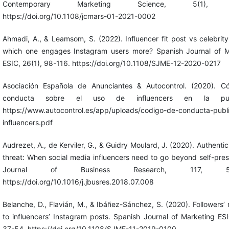
Contemporary Marketing Science, 5(1), 
https://doi.org/10.1108/jcmars-01-2021-0002
Ahmadi, A., & Leamsom, S. (2022). Influencer fit post vs celebrity 
which one engages Instagram users more? Spanish Journal of M
ESIC, 26(1), 98-116. https://doi.org/10.1108/SJME-12-2020-0217
Asociación Española de Anunciantes & Autocontrol. (2020). C
conducta sobre el uso de influencers en la publ
https://www.autocontrol.es/app/uploads/codigo-de-conducta-publ
influencers.pdf
Audrezet, A., de Kerviler, G., & Guidry Moulard, J. (2020). Authentic
threat: When social media influencers need to go beyond self-pres
Journal of Business Research, 117, 557
https://doi.org/10.1016/j.jbusres.2018.07.008
Belanche, D., Flavián, M., & Ibáñez-Sánchez, S. (2020). Followers’ 
to influencers’ Instagram posts. Spanish Journal of Marketing ESI
37-54. https://doi.org/10.1108/SJME-11-2019-0100