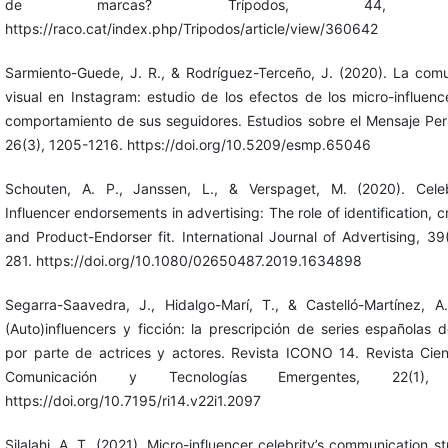
de marcas? Trípodos, 44, 63
https://raco.cat/index.php/Tripodos/article/view/360642
Sarmiento-Guede, J. R., & Rodríguez-Terceño, J. (2020). La com
visual en Instagram: estudio de los efectos de los micro-influenc
comportamiento de sus seguidores. Estudios sobre el Mensaje Perio
26(3), 1205-1216. https://doi.org/10.5209/esmp.65046
Schouten, A. P., Janssen, L., & Verspaget, M. (2020). Celeb
Influencer endorsements in advertising: The role of identification, cr
and Product-Endorser fit. International Journal of Advertising, 39
281. https://doi.org/10.1080/02650487.2019.1634898
Segarra-Saavedra, J., Hidalgo-Marí, T., & Castelló-Martínez, A
(Auto)influencers y ficción: la prescripción de series españolas d
por parte de actrices y actores. Revista ICONO 14. Revista Cien
Comunicación y Tecnologías Emergentes, 22(1), 
https://doi.org/10.7195/ri14.v22i1.2097
Silalahi, A. T. (2021). Micro-influencer celebrity’s communication st