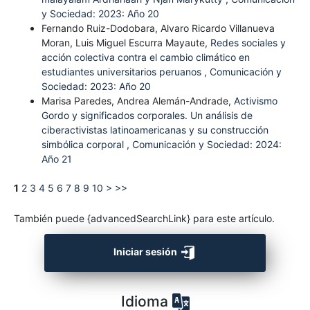
y Sociedad: 2023: Año 20
Fernando Ruiz-Dodobara, Alvaro Ricardo Villanueva
Moran, Luis Miguel Escurra Mayaute,
Redes sociales y
acción colectiva contra el cambio climático en
estudiantes universitarios peruanos
,
Comunicación y
Sociedad: 2023: Año 20
Marisa Paredes, Andrea Alemán-Andrade,
Activismo
Gordo y significados corporales. Un análisis de
ciberactivistas latinoamericanas y su construcción
simbólica corporal
,
Comunicación y Sociedad: 2024:
Año 21
1
2
3
4
5
6
7
8
9
10
>
>>
También puede {advancedSearchLink} para este artículo.
Iniciar sesión
Idioma