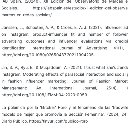
IAB Spain. (2024b). XII Edición del Observatorio de Marcas 
Sociales. https://iabspain.es/estudio/xii-edicion-del-observat
marcas-en-redes-sociales/
Janssen, L., Schouten, A. P., & Croes, E. A. J. (2021). Influencer ad
on Instagram: product-influencer fit and number of follower
advertising outcomes and influencer evaluations via credibi
identification. International Journal of Advertising, 41(1), 
https://doi.org/10.1080/02650487.2021.1994205
Jin, S. V., Ryu, E., & Muqaddam, A. (2021). I trust what she’s #end
Instagram: Moderating effects of parasocial interaction and social
in fashion influencer marketing. Journal of Fashion Marke
Management: An International Journal, 25(4), 6
https://doi.org/10.1108/JFMM-04-2020-0059
La polémica por la 'tiktoker' Roro y el fenómeno de las 'tradwife
modelo de mujer que promovía la Sección Femenina". (2024, 24 d
Diario Público. https://tinyurl.com/publico-roro