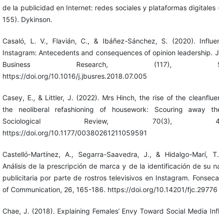
de la publicidad en Internet: redes sociales y plataformas digitales 
155). Dykinson.
Casaló, L. V., Flavián, C., & Ibáñez-Sánchez, S. (2020). Influ
Instagram: Antecedents and consequences of opinion leadership. J
Business Research, (117), 510-
https://doi.org/10.1016/j.jbusres.2018.07.005
Casey, E., & Littler, J. (2022). Mrs Hinch, the rise of the cleanflu
the neoliberal refashioning of housework: Scouring away the
Sociological Review, 70(3), 489
https://doi.org/10.1177/00380261211059591
Castelló-Martínez, A., Segarra-Saavedra, J., & Hidalgo-Marí, T
Análisis de la prescripción de marca y de la identificación de su n
publicitaria por parte de rostros televisivos en Instagram. Fonseca
of Communication, 26, 165-186. https://doi.org/10.14201/fjc.29776
Chae, J. (2018). Explaining Females’ Envy Toward Social Media Inf