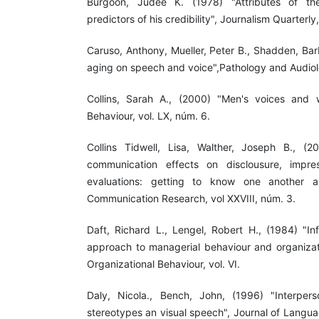
Burgoon, Judee K. (1978) "Attributes of th
predictors of his credibility", Journalism Quarterl
Caruso, Anthony, Mueller, Peter B., Shadden, Bar
aging on speech and voice",Pathology and Audiolog
Collins, Sarah A., (2000) "Men's voices and 
Behaviour, vol. LX, núm. 6.
Collins Tidwell, Lisa, Walther, Joseph B., (
communication effects on disclousure, impres
evaluations: getting to know one another 
Communication Research, vol XXVIII, núm. 3.
Daft, Richard L., Lengel, Robert H., (1984) "In
approach to managerial behaviour and organizati
Organizational Behaviour, vol. VI.
Daly, Nicola., Bench, John, (1996) "Interpers
stereotypes an visual speech", Journal of Langu