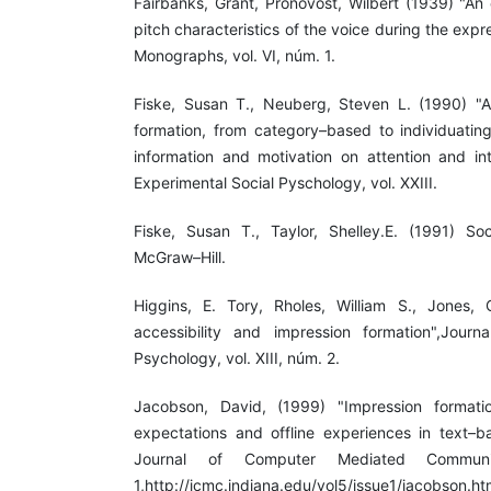
Fairbanks, Grant, Pronovost, Wilbert (1939) "An
pitch characteristics of the voice during the exp
Monographs, vol. VI, núm. 1.
Fiske, Susan T., Neuberg, Steven L. (1990) "A
formation, from category–based to individuating
information and motivation on attention and int
Experimental Social Pyschology, vol. XXIII.
Fiske, Susan T., Taylor, Shelley.E. (1991) So
McGraw–Hill.
Higgins, E. Tory, Rholes, William S., Jones, 
accessibility and impression formation",Journ
Psychology, vol. XIII, núm. 2.
Jacobson, David, (1999) "Impression formati
expectations and offline experiences in text–ba
Journal of Computer Mediated Communi
1,http://jcmc.indiana.edu/vol5/issue1/jacobson.h