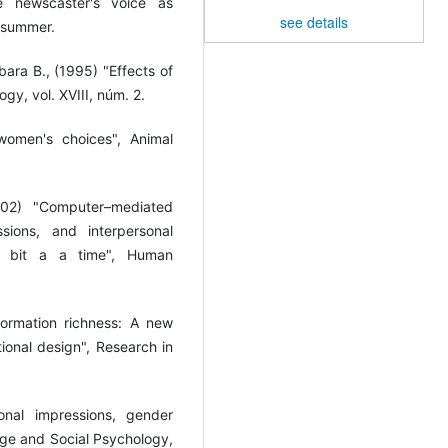
e newscaster's voice as
see details
y,summer.
bara B., (1995) "Effects of
y, vol. XVIII, núm. 2.
women's choices", Animal
2002) "Computer–mediated
sions, and interpersonal
a bit a a time", Human
formation richness: A new
onal design", Research in
onal impressions, gender
age and Social Psychology,