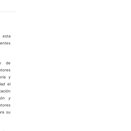
 esta
entes
ón de
tores
ría y
dad
el
ación
ión y
utores
ara su