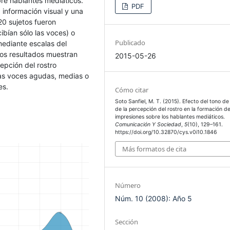
bre hablantes mediáticos.
PDF
a información visual y una
20 sujetos fueron
bían sólo las voces) o
Publicado
mediante escalas del
 Los resultados muestran
2015-05-26
cepción del rostro
 las voces agudas, medias o
es.
Cómo citar
Soto Sanfiel, M. T. (2015). Efecto del tono de
de la percepción del rostro en la formación d
impresiones sobre los hablantes mediáticos.
Comunicación Y Sociedad
,
5
(10), 129–161.
https://doi.org/10.32870/cys.v0i10.1846
Más formatos de cita
Número
Núm. 10 (2008): Año 5
Sección