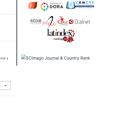
 voz y
e