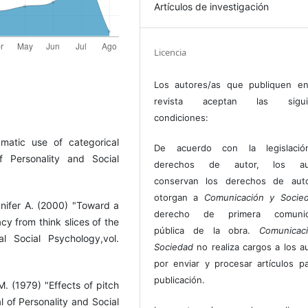
Artículos de investigación
Licencia
Los autores/as que publiquen en
revista aceptan las sigui
condiciones:
matic use of categorical
De acuerdo con la legislaci
of Personality and Social
derechos de autor, los au
conservan los derechos de auto
otorgan a
Comunicación y Socie
ennifer A. (2000) "Toward a
derecho de primera comunic
cy from think slices of the
pública de la obra.
Comunicac
l Social Psychology,vol.
Sociedad
no realiza cargos a los a
por enviar y procesar artículos p
publicación.
M. (1979) "Effects of pitch
l of Personality and Social