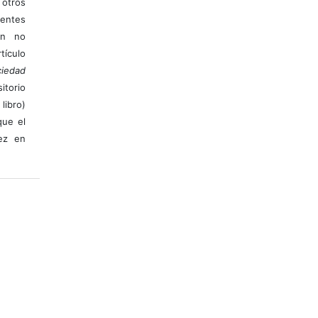
otros
ientes
ión no
ículo
iedad
itorio
libro)
que el
vez en