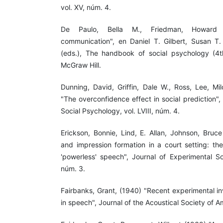
vol. XV, núm. 4.
De Paulo, Bella M., Friedman, Howard 
communication", en Daniel T. Gilbert, Susan T
(eds.), The handbook of social psychology (4th
McGraw Hill.
Dunning, David, Griffin, Dale W., Ross, Lee, Mi
"The overconfidence effect in social prediction",
Social Psychology, vol. LVIII, núm. 4.
Erickson, Bonnie, Lind, E. Allan, Johnson, Bruc
and impression formation in a court setting: the
'powerless' speech", Journal of Experimental So
núm. 3.
Fairbanks, Grant, (1940) "Recent experimental in
in speech", Journal of the Acoustical Society of Am