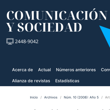
Acerca de
Actual
Números anteriores
Conv
Alianza de revistas
Estadísticas
Inicio
/
Archivos
/
Núm. 10 (2008): Año 5
/
Art