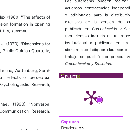
Los autores/as pueden realizar 
acuerdos contractuales independ
y adicionales para la distribuc
Alex (1989) "The effects of
exclusiva de la versión del art
ion formation in opening
publicado en
Comunicación y Soc
. LIV, summer.
(por ejemplo incluirlo en un repos
institucional o publicarlo en un 
 J. (1970) "Dimensions for
siempre que indiquen claramente 
, Public Opinion Quarterly,
trabajo se publicó por primera 
Comunicación y Sociedad
.
Harlene, Wattenberg, Sarah
n: effects of perceptual
Psycholinguistic Research,
hael, (1990) "Nonverbal
 Communication Research,
Captures
Readers:
25