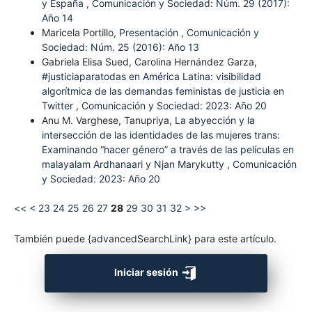
y España
,
Comunicación y Sociedad: Núm. 29 (2017):
Año 14
Maricela Portillo,
Presentación
,
Comunicación y
Sociedad: Núm. 25 (2016): Año 13
Gabriela Elisa Sued, Carolina Hernández Garza,
#justiciaparatodas en América Latina: visibilidad
algorítmica de las demandas feministas de justicia en
Twitter
,
Comunicación y Sociedad: 2023: Año 20
Anu M. Varghese, Tanupriya,
La abyección y la
intersección de las identidades de las mujeres trans:
Examinando “hacer género” a través de las películas en
malayalam Ardhanaari y Njan Marykutty
,
Comunicación
y Sociedad: 2023: Año 20
<<
<
23
24
25
26
27
28
29
30
31
32
>
>>
También puede {advancedSearchLink} para este artículo.
Iniciar sesión