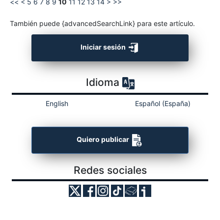
<<
<
5
6
7
8
9
10
11
12
13
14
>
>>
También puede {advancedSearchLink} para este artículo.
Iniciar sesión
Idioma
English
Español (España)
Quiero publicar
Redes sociales