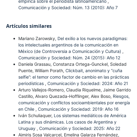
empírica sobre el periodista latinoamericano
,
Comunicación y Sociedad: Núm. 13 (2010): Año 7
Artículos similares
Mariano Zarowsky,
Del exilio a los nuevos paradigmas:
los intelectuales argentinos de la comunicación en
México (de Controversia a Comunicación y Cultura)
,
Comunicación y Sociedad: Núm. 24 (2015): Año 12
Daniela Grassau, Constanza Ortega-Gunckel, Soledad
Puente, William Porath,
Clickbait, anonimato y “cuña
selfie”: el temor como factor de cambio en las prácticas
periodísticas
,
Comunicación y Sociedad: 2024: Año 21
Arturo Vallejos-Romero, Claudia Riquelme, Jaime Garrido
Castillo, Alvaro Quezada-Hofflinger, Alex Boso,
Riesgos,
comunicación y conflictos socioambientales por energía
en Chile
,
Comunicación y Sociedad: 2019: Año 16
Iván Schuliaquer,
Los sistemas mediáticos de América
Latina y sus dinámicas. Los casos de Argentina y
Uruguay
,
Comunicación y Sociedad: 2025: Año 22
Aimiris Sosa Valcarcel, Emelina Galarza Fernández,