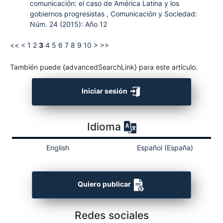
comunicación: el caso de América Latina y los
gobiernos progresistas
,
Comunicación y Sociedad:
Núm. 24 (2015): Año 12
<<
<
1
2
3
4
5
6
7
8
9
10
>
>>
También puede {advancedSearchLink} para este artículo.
Iniciar sesión
Idioma
English
Español (España)
Quiero publicar
Redes sociales