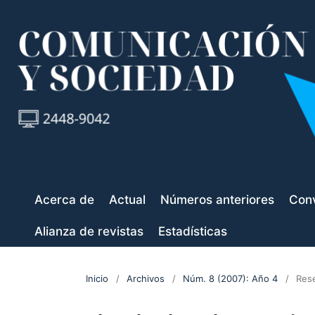
Acerca de
Actual
Números anteriores
Conv
Alianza de revistas
Estadísticas
Inicio
/
Archivos
/
Núm. 8 (2007): Año 4
/
Res