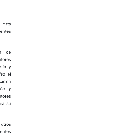
 esta
entes
ón de
tores
ría y
dad
el
ación
ión y
utores
ara su
otros
ientes