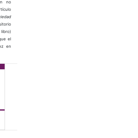
ión no
ículo
iedad
itorio
libro)
que el
vez en