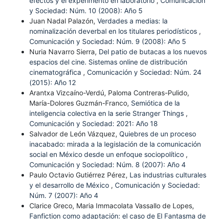
efectos y el experimento en laboratorio
,
Comunicación
y Sociedad: Núm. 10 (2008): Año 5
Juan Nadal Palazón,
Verdades a medias: la
nominalización deverbal en los titulares periodísticos
,
Comunicación y Sociedad: Núm. 9 (2008): Año 5
Nuria Navarro Sierra,
Del patio de butacas a los nuevos
espacios del cine. Sistemas online de distribución
cinematográfica
,
Comunicación y Sociedad: Núm. 24
(2015): Año 12
Arantxa Vizcaíno-Verdú, Paloma Contreras-Pulido,
María-Dolores Guzmán-Franco,
Semiótica de la
inteligencia colectiva en la serie Stranger Things
,
Comunicación y Sociedad: 2021: Año 18
Salvador de León Vázquez,
Quiebres de un proceso
inacabado: mirada a la legislación de la comunicación
social en México desde un enfoque sociopolítico
,
Comunicación y Sociedad: Núm. 8 (2007): Año 4
Paulo Octavio Gutiérrez Pérez,
Las industrias culturales
y el desarrollo de México
,
Comunicación y Sociedad:
Núm. 7 (2007): Año 4
Clarice Greco, Maria Immacolata Vassallo de Lopes,
Fanfiction como adaptación: el caso de El Fantasma de