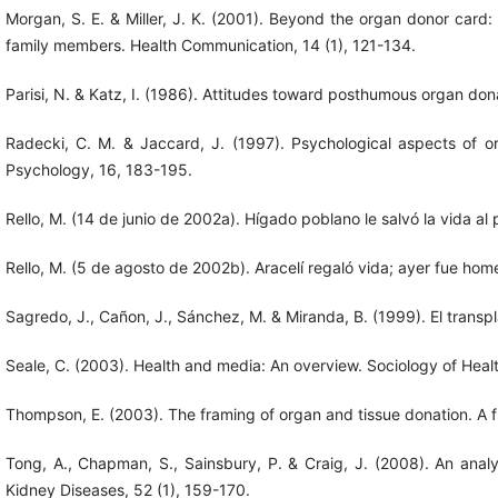
Morgan, S. E. & Miller, J. K. (2001). Beyond the organ donor card
family members. Health Communication, 14 (1), 121-134.
Parisi, N. & Katz, I. (1986). Attitudes toward posthumous organ d
Radecki, C. M. & Jaccard, J. (1997). Psychological aspects of org
Psychology, 16, 183-195.
Rello, M. (14 de junio de 2002a). Hígado poblano le salvó la vida a
Rello, M. (5 de agosto de 2002b). Aracelí regaló vida; ayer fue hom
Sagredo, J., Cañon, J., Sánchez, M. & Miranda, B. (1999). El trans
Seale, C. (2003). Health and media: An overview. Sociology of Health
Thompson, E. (2003). The framing of organ and tissue donation. A fra
Tong, A., Chapman, S., Sainsbury, P. & Craig, J. (2008). An anal
Kidney Diseases, 52 (1), 159-170.