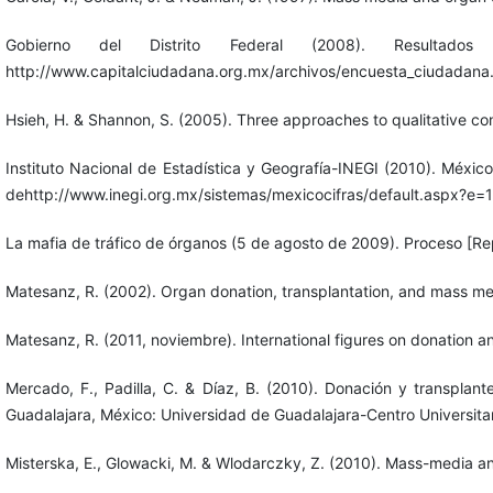
Gobierno del Distrito Federal (2008). Result
http://www.capitalciudadana.org.mx/archivos/encuesta_ciudadana
Hsieh, H. & Shannon, S. (2005). Three approaches to qualitative con
Instituto Nacional de Estadística y Geografía-INEGI (2010). Méxic
dehttp://www.inegi.org.mx/sistemas/mexicocifras/default.aspx?e=
La mafia de tráfico de órganos (5 de agosto de 2009). Proceso [
Matesanz, R. (2002). Organ donation, transplantation, and mass me
Matesanz, R. (2011, noviembre). International figures on donation an
Mercado, F., Padilla, C. & Díaz, B. (2010). Donación y transplant
Guadalajara, México: Universidad de Guadalajara-Centro Universitar
Misterska, E., Glowacki, M. & Wlodarczky, Z. (2010). Mass-media and