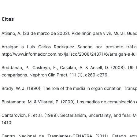
Citas
Atilano, A. (23 de marzo de 2002). Pide riñón para vivir. Mural. Gua
Arraigan a Luis Carlos Rodríguez Sancho por presunto tráf
http://www.informador.com.mx/jalisco/2008/24371/6/arraigan-a-lui
Boddanaa, P., Caskeya, F., Casulab, A. & Ansell, D. (2008). UK
comparisons. Nephron Clin Pract, 111 (1), c269-c276.
Brady, W. J. (1990). The role of the media in organ donation. Trans
Bustamante, M. & Villareal, P. (2009). Los medios de comunicació
Cantarovich, F. et al. (1989). Sectarianism, uncertainty, and fear:
1410.
Centro Nacional de Trasplantes-CENATRA (2011). Estado ac