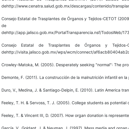
dehttp://www.cenatra.salud.gob.mx/descargas/contenido/transplan
Consejo Estatal de Trasplantes de Órganos y Tejidos-CETOT (2009
de ma
dehttp://app.jalisco.gob.mx/PortalTransparencia.nsf/Todo
Consejo Estatal de Trasplantes de Órganos y Tejidos
dehttp://visita.jalisco.gob.mx/wps/wcm/connect/af6acb804
Crowley-Matoka, M. (2005). Desperately seeking "normal": The promis
Demonte, F. (2011). La construcción de la malnutrición infantil en la 
Duro, V., Medina, J. & Santiago-Delpin, E. (2010). Latin America tr
Feeley, T. H. & Servoss, T. J. (2005). College students as potentia
Feeley, T. & Vincent III, D. (2007). How organ donation is represent
García, V., Goldant, J. & Neuman, J. (1997). Mass media and organ 