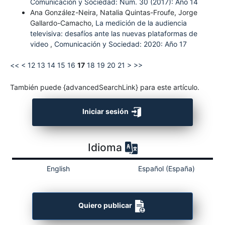
Comunicación y Sociedad: Núm. 30 (2017): Año 14
Ana González-Neira, Natalia Quintas-Froufe, Jorge
Gallardo-Camacho,
La medición de la audiencia
televisiva: desafíos ante las nuevas plataformas de
video
,
Comunicación y Sociedad: 2020: Año 17
<<
<
12
13
14
15
16
17
18
19
20
21
>
>>
También puede {advancedSearchLink} para este artículo.
Iniciar sesión
Idioma
English
Español (España)
Quiero publicar