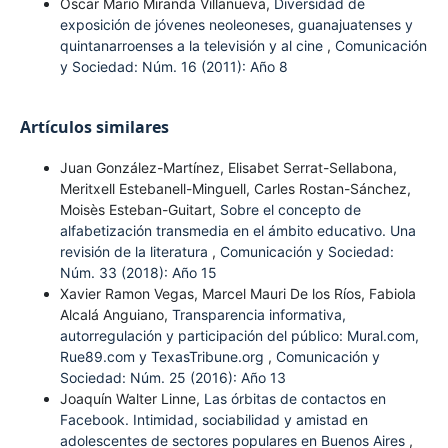
Oscar Mario Miranda Villanueva,
Diversidad de
exposición de jóvenes neoleoneses, guanajuatenses y
quintanarroenses a la televisión y al cine
,
Comunicación
y Sociedad: Núm. 16 (2011): Año 8
Artículos similares
Juan González-Martínez, Elisabet Serrat-Sellabona,
Meritxell Estebanell-Minguell, Carles Rostan-Sánchez,
Moisès Esteban-Guitart,
Sobre el concepto de
alfabetización transmedia en el ámbito educativo. Una
revisión de la literatura
,
Comunicación y Sociedad:
Núm. 33 (2018): Año 15
Xavier Ramon Vegas, Marcel Mauri De los Ríos, Fabiola
Alcalá Anguiano,
Transparencia informativa,
autorregulación y participación del público: Mural.com,
Rue89.com y TexasTribune.org
,
Comunicación y
Sociedad: Núm. 25 (2016): Año 13
Joaquín Walter Linne,
Las órbitas de contactos en
Facebook. Intimidad, sociabilidad y amistad en
adolescentes de sectores populares en Buenos Aires
,