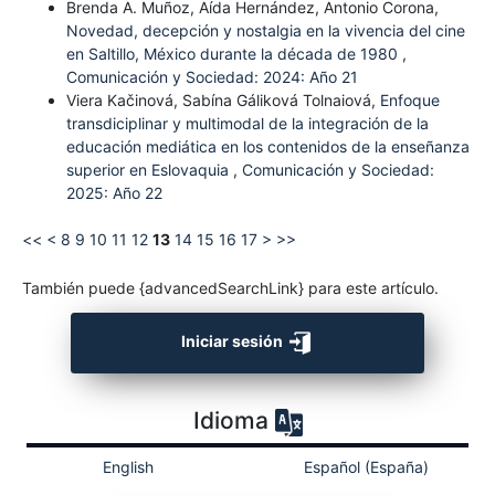
Brenda A. Muñoz, Aída Hernández, Antonio Corona,
Novedad, decepción y nostalgia en la vivencia del cine
en Saltillo, México durante la década de 1980
,
Comunicación y Sociedad: 2024: Año 21
Viera Kačinová, Sabína Gáliková Tolnaiová,
Enfoque
transdiciplinar y multimodal de la integración de la
educación mediática en los contenidos de la enseñanza
superior en Eslovaquia
,
Comunicación y Sociedad:
2025: Año 22
<<
<
8
9
10
11
12
13
14
15
16
17
>
>>
También puede {advancedSearchLink} para este artículo.
Iniciar sesión
Idioma
English
Español (España)