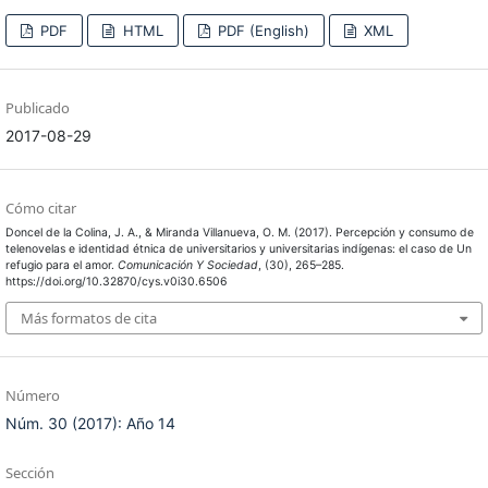
PDF
HTML
PDF (English)
XML
Publicado
2017-08-29
Cómo citar
Doncel de la Colina, J. A., & Miranda Villanueva, O. M. (2017). Percepción y consumo de
telenovelas e identidad étnica de universitarios y universitarias indígenas: el caso de Un
refugio para el amor.
Comunicación Y Sociedad
, (30), 265–285.
https://doi.org/10.32870/cys.v0i30.6506
Más formatos de cita
Número
Núm. 30 (2017): Año 14
Sección