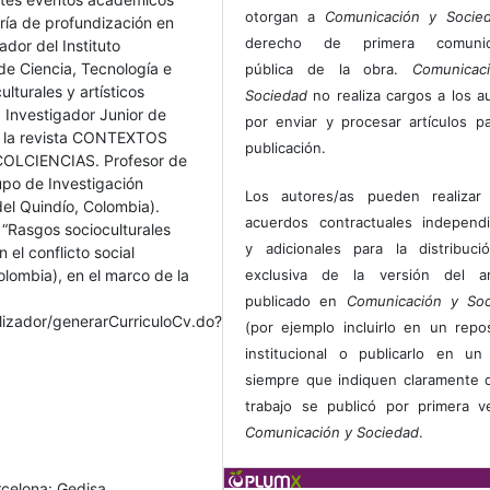
otorgan a
Comunicación y Socie
tría de profundización en
derecho de primera comunic
dor del Instituto
de Ciencia, Tecnología e
pública de la obra.
Comunicac
lturales y artísticos
Sociedad
no realiza cargos a los a
o. Investigador Junior de
por enviar y procesar artículos p
de la revista CONTEXTOS
publicación.
r COLCIENCIAS. Profesor de
rupo de Investigación
Los autores/as pueden realizar 
el Quindío, Colombia).
acuerdos contractuales independ
 “Rasgos socioculturales
y adicionales para la distribuc
el conflicto social
lombia), en el marco de la
exclusiva de la versión del art
publicado en
Comunicación y Soc
alizador/generarCurriculoCv.do?
(por ejemplo incluirlo en un repos
institucional o publicarlo en un 
siempre que indiquen claramente 
trabajo se publicó por primera 
Comunicación y Sociedad
.
rcelona: Gedisa.