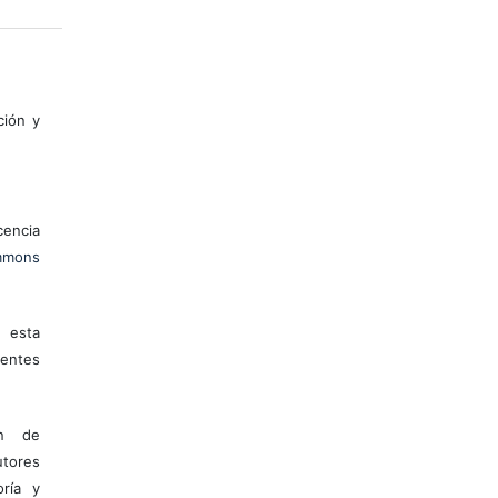
ción y
encia
mons
 esta
entes
ón de
tores
ría y