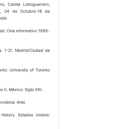
ero, Camila Loboguerrero,
ia, 24 de Octubre-18 de
ndío
dad: Cine informativo 1895-
ls. 1-2). Madrid/Ciudad de
to: University of Toronto
 I). México: Siglo XXI.
celona: Ariel.
 History. Estados Unidos: