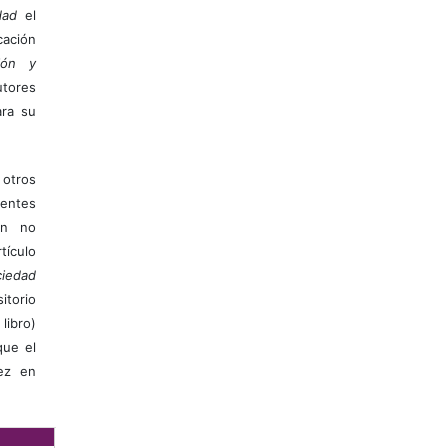
dad
el
ación
ión y
utores
ara su
otros
ientes
ión no
ículo
iedad
itorio
libro)
que el
vez en