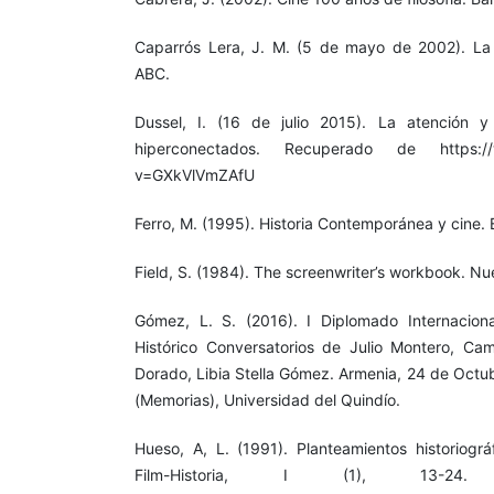
Caparrós Lera, J. M. (5 de mayo de 2002). La Hi
ABC.
Dussel, I. (16 de julio 2015). La atención 
hiperconectados. Recuperado de https://
v=GXkVlVmZAfU
Ferro, M. (1995). Historia Contemporánea y cine. B
Field, S. (1984). The screenwriter’s workbook. Nue
Gómez, L. S. (2016). I Diplomado Internacion
Histórico Conversatorios de Julio Montero, Cam
Dorado, Libia Stella Gómez. Armenia, 24 de Oct
(Memorias), Universidad del Quindío.
Hueso, A, L. (1991). Planteamientos historiográf
Film-Historia, I (1), 13-24