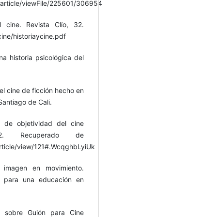
e/article/viewFile/225601/306954
 cine. Revista Clío, 32.
cine/historiaycine.pdf
na historia psicológica del
el cine de ficción hecho en
Santiago de Cali.
 de objetividad del cine
-72. Recuperado de
article/view/121#.WcqghbLyiUk
a imagen en movimiento.
ne para una educación en
al sobre Guión para Cine