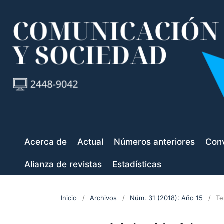
Acerca de
Actual
Números anteriores
Conv
Alianza de revistas
Estadísticas
Inicio
/
Archivos
/
Núm. 31 (2018): Año 15
/
Te