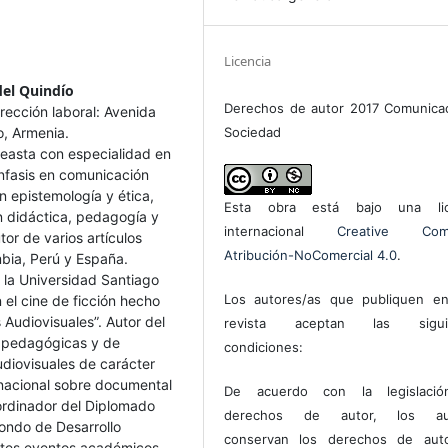
Licencia
del Quindío
Derechos de autor 2017 Comunica
cción laboral: Avenida
o, Armenia.
Sociedad
easta con especialidad en
nfasis en comunicación
en epistemología y ética,
Esta obra está bajo una lic
n didáctica, pedagogía y
internacional
Creative Com
tor de varios artículos
Atribución-NoComercial 4.0
.
bia, Perú y España.
la Universidad Santiago
Los autores/as que publiquen en
n el cine de ficción hecho
 Audiovisuales”. Autor del
revista aceptan las sigui
s pedagógicas y de
condiciones:
audiovisuales de carácter
rnacional sobre documental
De acuerdo con la legislaci
ordinador del Diplomado
derechos de autor, los au
Fondo de Desarrollo
conservan los derechos de auto
ntes eventos académicos