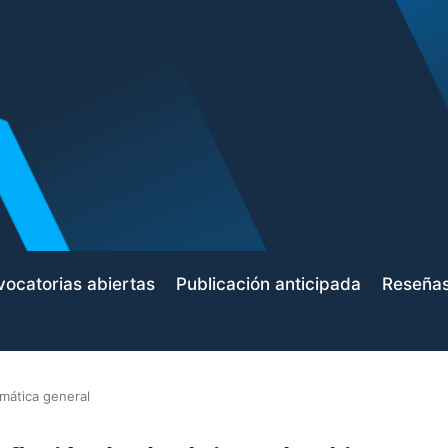
ocatorias abiertas
Publicación anticipada
Reseña
mática general