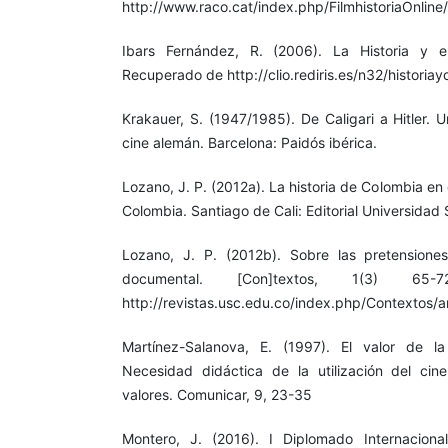
http://www.raco.cat/index.php/FilmhistoriaOnlin
Ibars Fernández, R. (2006). La Historia y el
Recuperado de http://clio.rediris.es/n32/historiay
Krakauer, S. (1947/1985). De Caligari a Hitler. U
cine alemán. Barcelona: Paidós ibérica.
Lozano, J. P. (2012a). La historia de Colombia en 
Colombia. Santiago de Cali: Editorial Universidad 
Lozano, J. P. (2012b). Sobre las pretensiones
documental. [Con]textos, 1(3) 65
http://revistas.usc.edu.co/index.php/Contextos/
Martínez-Salanova, E. (1997). El valor de l
Necesidad didáctica de la utilización del ci
valores. Comunicar, 9, 23-35
Montero, J. (2016). I Diplomado Internacion