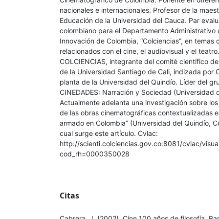
nacionales e internacionales. Profesor de la maes
Educación de la Universidad del Cauca. Par evalua
colombiano para el Departamento Administrativo 
Innovación de Colombia, “Colciencias”, en temas cu
relacionados con el cine, el audiovisual y el teatr
COLCIENCIAS, integrante del comité científico 
de la Universidad Santiago de Cali, indizada po
planta de la Universidad del Quindío. Líder del g
CINEDADES: Narración y Sociedad (Universidad d
Actualmente adelanta una investigación sobre los
de las obras cinematográficas contextualizadas en 
armado en Colombia” (Universidad del Quindío, Co
cual surge este artículo. Cvlac:
http://scienti.colciencias.gov.co:8081/cvlac/visu
cod_rh=0000350028
Citas
Cabrera, J. (2002). Cine 100 años de filosofía. Ba