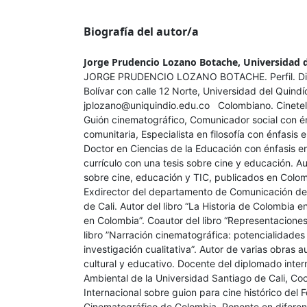
Biografía del autor/a
Jorge Prudencio Lozano Botache,
Universidad 
JORGE PRUDENCIO LOZANO BOTACHE. Perfil. Dire
Bolívar con calle 12 Norte, Universidad del Quindí
jplozano@uniquindio.edu.co Colombiano. Cinetel
Guión cinematográfico, Comunicador social con é
comunitaria, Especialista en filosofía con énfasis 
Doctor en Ciencias de la Educación con énfasis e
currículo con una tesis sobre cine y educación. Au
sobre cine, educación y TIC, publicados en Colom
Exdirector del departamento de Comunicación de 
de Cali. Autor del libro “La Historia de Colombia e
en Colombia”. Coautor del libro “Representaciones
libro ”Narración cinematográfica: potencialidade
investigación cualitativa”. Autor de varias obras 
cultural y educativo. Docente del diplomado inte
Ambiental de la Universidad Santiago de Cali, Co
Internacional sobre guion para cine histórico del 
Cinematográfico de Colombia. Ponente en difere