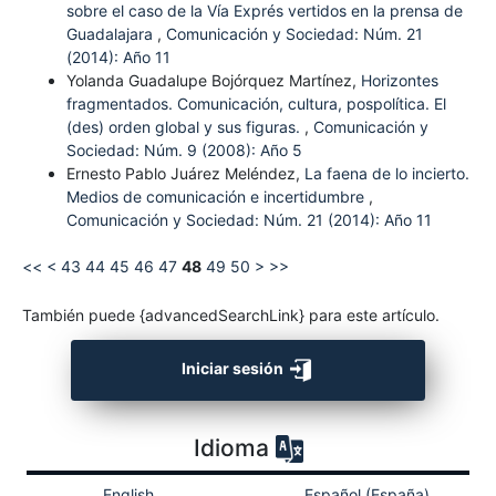
sobre el caso de la Vía Exprés vertidos en la prensa de
Guadalajara
,
Comunicación y Sociedad: Núm. 21
(2014): Año 11
Yolanda Guadalupe Bojórquez Martínez,
Horizontes
fragmentados. Comunicación, cultura, pospolítica. El
(des) orden global y sus figuras.
,
Comunicación y
Sociedad: Núm. 9 (2008): Año 5
Ernesto Pablo Juárez Meléndez,
La faena de lo incierto.
Medios de comunicación e incertidumbre
,
Comunicación y Sociedad: Núm. 21 (2014): Año 11
<<
<
43
44
45
46
47
48
49
50
>
>>
También puede {advancedSearchLink} para este artículo.
Iniciar sesión
Idioma
English
Español (España)