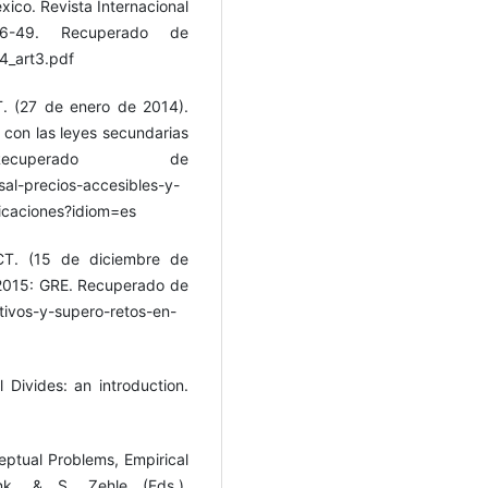
ico. Revista Internacional
36-49. Recuperado de
4_art3.pdf
. (27 de enero de 2014).
d con las leyes secundarias
Recuperado de
al-precios-accesibles-y-
icaciones?idiom=es
CT. (15 de diciembre de
 2015: GRE. Recuperado de
tivos-y-supero-retos-en-
l Divides: an introduction.
ceptual Problems, Empirical
nk. & S. Zehle (Eds.),