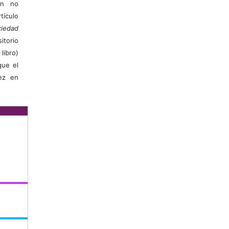
ión no
ículo
iedad
itorio
libro)
que el
vez en