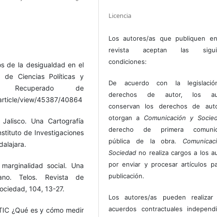
Licencia
Los autores/as que publiquen en
revista aceptan las sigui
condiciones:
os de la desigualdad en el
a de Ciencias Políticas y
De acuerdo con la legislaci
. Recuperado de
derechos de autor, los au
article/view/45387/40864
conservan los derechos de auto
otorgan a
Comunicación y Socie
Jalisco. Una Cartografía
derecho de primera comunic
Instituto de Investigaciones
pública de la obra.
Comunicac
alajara.
Sociedad
no realiza cargos a los a
por enviar y procesar artículos p
 marginalidad social. Una
publicación.
cano. Telos. Revista de
ociedad, 104, 13-27.
Los autores/as pueden realizar 
acuerdos contractuales independ
 TIC ¿Qué es y cómo medir