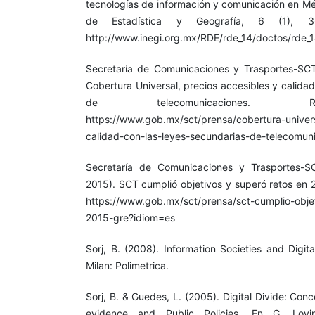
tecnologías de información y comunicación en Méx
de Estadística y Geografía, 6 (1), 
http://www.inegi.org.mx/RDE/rde_14/doctos/rde_1
Secretaría de Comunicaciones y Trasportes-SCT
Cobertura Universal, precios accesibles y calida
de telecomunicaciones. 
https://www.gob.mx/sct/prensa/cobertura-univers
calidad-con-las-leyes-secundarias-de-telecomun
Secretaría de Comunicaciones y Trasportes-S
2015). SCT cumplió objetivos y superó retos en
https://www.gob.mx/sct/prensa/sct-cumplio-obje
2015-gre?idiom=es
Sorj, B. (2008). Information Societies and Digita
Milan: Polimetrica.
Sorj, B. & Guedes, L. (2005). Digital Divide: Con
evidence and Public Policies. En G. Lovi