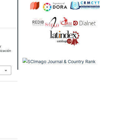
y
icación