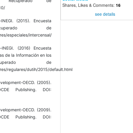
 Recuperado de
Shares, Likes & Comments:
16
10/
see details
-INEGI. (2015). Encuesta
cuperado de
es/especiales/intercensal/
a-INEGI. (2016) Encuesta
as de la Información en los
uperado de
es/regulares/dutih/2015/default.html
evelopment-OECD. (2005).
CDE Publishing. DOI:
evelopment-OECD. (2009).
CDE Publishing. DOI: