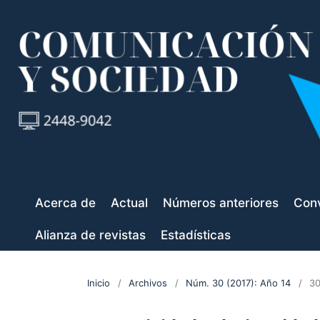
Acerca de
Actual
Números anteriores
Conv
Alianza de revistas
Estadísticas
Inicio
/
Archivos
/
Núm. 30 (2017): Año 14
/
30