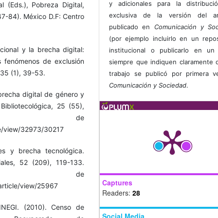
y adicionales para la distribuc
l (Eds.), Pobreza Digital,
exclusiva de la versión del art
47-84). México D.F: Centro
publicado en
Comunicación y Soc
(por ejemplo incluirlo en un repos
cional y la brecha digital:
institucional o publicarlo en un 
os fenómenos de exclusión
siempre que indiquen claramente 
 35 (1), 39-53.
trabajo se publicó por primera 
Comunicación y Sociedad
.
brecha digital de género y
ibliotecológica, 25 (55),
erado de
le/view/32973/30217
les y brecha tecnológica.
ales, 52 (209), 119-133.
do de
Captures
rticle/view/25967
Readers:
28
-INEGI. (2010). Censo de
Social Media