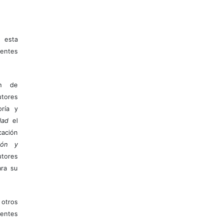
 esta
entes
ón de
tores
ría y
dad
el
ación
ión y
utores
ara su
otros
ientes