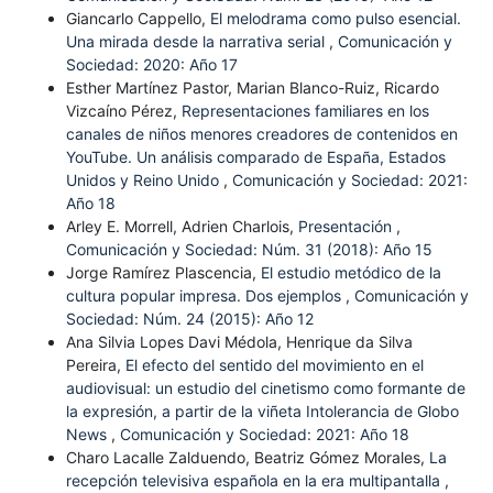
Giancarlo Cappello,
El melodrama como pulso esencial.
Una mirada desde la narrativa serial
,
Comunicación y
Sociedad: 2020: Año 17
Esther Martínez Pastor, Marian Blanco-Ruiz, Ricardo
Vizcaíno Pérez,
Representaciones familiares en los
canales de niños menores creadores de contenidos en
YouTube. Un análisis comparado de España, Estados
Unidos y Reino Unido
,
Comunicación y Sociedad: 2021:
Año 18
Arley E. Morrell, Adrien Charlois,
Presentación
,
Comunicación y Sociedad: Núm. 31 (2018): Año 15
Jorge Ramírez Plascencia,
El estudio metódico de la
cultura popular impresa. Dos ejemplos
,
Comunicación y
Sociedad: Núm. 24 (2015): Año 12
Ana Silvia Lopes Davi Médola, Henrique da Silva
Pereira,
El efecto del sentido del movimiento en el
audiovisual: un estudio del cinetismo como formante de
la expresión, a partir de la viñeta Intolerancia de Globo
News
,
Comunicación y Sociedad: 2021: Año 18
Charo Lacalle Zalduendo, Beatriz Gómez Morales,
La
recepción televisiva española en la era multipantalla
,