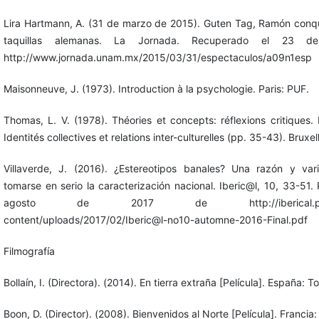
Lira Hartmann, A. (31 de marzo de 2015). Guten Tag, Ramón conqui
taquillas alemanas. La Jornada. Recuperado el 23 
http://www.jornada.unam.mx/2015/03/31/espectaculos/a09n1esp
Maisonneuve, J. (1973). Introduction à la psychologie. Paris: PUF.
Thomas, L. V. (1978). Théories et concepts: réflexions critiques.
Identités collectives et relations inter-culturelles (pp. 35-43). Brux
Villaverde, J. (2016). ¿Estereotipos banales? Una razón y var
tomarse en serio la caracterización nacional. Iberic@l, 10, 33-51
agosto de 2017 de http://iberical.paris-s
content/uploads/2017/02/Iberic@l-no10-automne-2016-Final.pdf
Filmografía
Bollaín, I. (Directora). (2014). En tierra extraña [Película]. España: 
Boon, D. (Director). (2008). Bienvenidos al Norte [Película]. Francia: