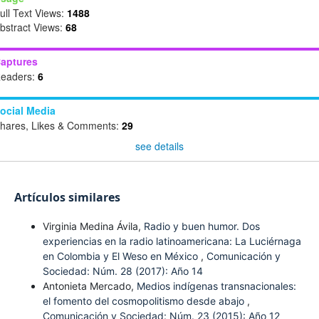
ull Text Views:
1488
bstract Views:
68
aptures
eaders:
6
ocial Media
hares, Likes & Comments:
29
see details
Artículos similares
Virginia Medina Ávila,
Radio y buen humor. Dos
experiencias en la radio latinoamericana: La Luciérnaga
en Colombia y El Weso en México
,
Comunicación y
Sociedad: Núm. 28 (2017): Año 14
Antonieta Mercado,
Medios indígenas transnacionales:
el fomento del cosmopolitismo desde abajo
,
Comunicación y Sociedad: Núm. 23 (2015): Año 12