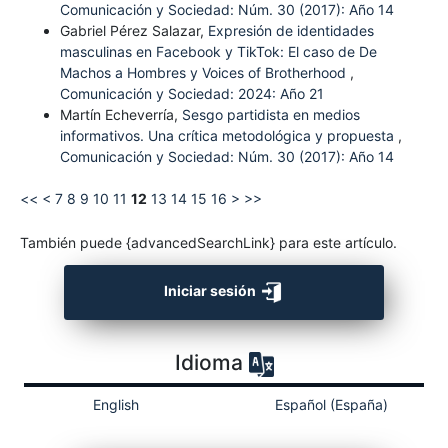
Comunicación y Sociedad: Núm. 30 (2017): Año 14
Gabriel Pérez Salazar,
Expresión de identidades
masculinas en Facebook y TikTok: El caso de De
Machos a Hombres y Voices of Brotherhood
,
Comunicación y Sociedad: 2024: Año 21
Martín Echeverría,
Sesgo partidista en medios
informativos. Una crítica metodológica y propuesta
,
Comunicación y Sociedad: Núm. 30 (2017): Año 14
<<
<
7
8
9
10
11
12
13
14
15
16
>
>>
También puede {advancedSearchLink} para este artículo.
Iniciar sesión
Idioma
English
Español (España)