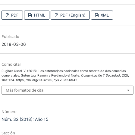
PDF
HTML
PDF (English)
XML
Publicado
2018-03-06
Cómo citar
Pugibet Ussel, V. (2018). Los estereotipos nacionales como resorte de dos comedias
comerciales: Guten tag, Ramón y Perdiendo el Norte.
Comunicación Y Sociedad
, (32),
103–124. https://doi.org/10.32870/cys.v0i32.6942
Más formatos de cita
Número
Núm. 32 (2018): Año 15
Sección