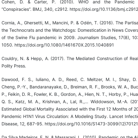
Cohen, D. & Carter, P. (2010). WHO and the Pandemic 
“Conspiracies”. BMJ, 340, c2912. https://doi.org/10.1136/bmj.c291
Cornia, A., Ghersetti, M., Mancini, P. & Odén, T. (2016). The Partis
the Technocrats and the Watchdogs: Domestication in News Cover
of the Swine Flu pandemic in 2009. Journalism Studies, 17(8), 1
1050. https://doi.org/10.1080/1461670X.2015.1040891
Couldry, N. & Hepp, A. (2017). The Mediated Construction of Real
Polity Press.
Dawood, F. S., Iuliano, A. D., Reed, C. Meltzer, M. I., Shay, D.
Cheng, P.-Y., Bandaranayake, D., Breiman, R. F., Brooks, W. A., Bu
P., Feikin, D. R., Fowler, K. B., Gordon, A., Hien, N. T., Horby, P., Hu
Q. S., Katz, M. A., Krishnan, A., Lal, R.,… Widdowson, M.-A. (20
Estimated Global Mortality Associated with the First 12 Months of 
Pandemic H1N1 Virus Circulation: A Modeling Study. Lancet Infect
Disease, 12, 687-95. https://doi.org/10.1016/S1473-3099(12)7012
Da Silva Madeiros, F. N. & Massarani, L. (2010). Pandemic on the Ai