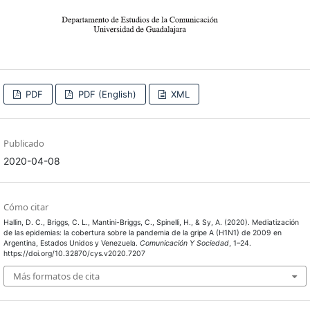
PDF
PDF (English)
XML
Publicado
2020-04-08
Cómo citar
Hallin, D. C., Briggs, C. L., Mantini-Briggs, C., Spinelli, H., & Sy, A. (2020). Mediatización
de las epidemias: la cobertura sobre la pandemia de la gripe A (H1N1) de 2009 en
Argentina, Estados Unidos y Venezuela.
Comunicación Y Sociedad
, 1–24.
https://doi.org/10.32870/cys.v2020.7207
Más formatos de cita