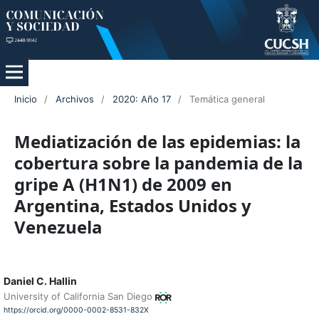
Inicio
/
Archivos
/
2020: Año 17
/
Temática general
Mediatización de las epidemias: la
cobertura sobre la pandemia de la
gripe A (H1N1) de 2009 en
Argentina, Estados Unidos y
Venezuela
Daniel C. Hallin
University of California San Diego
https://orcid.org/0000-0002-8531-832X