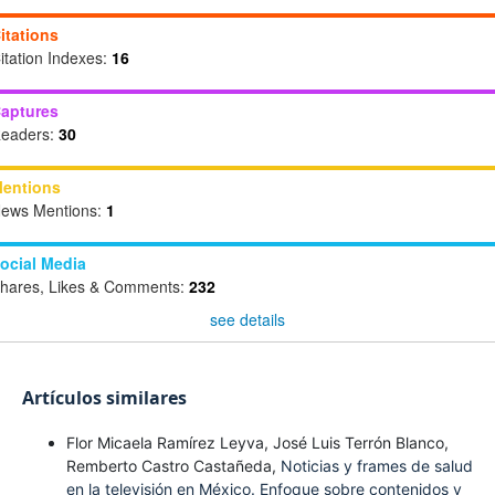
itations
itation Indexes:
16
aptures
eaders:
30
entions
ews Mentions:
1
ocial Media
hares, Likes & Comments:
232
see details
Artículos similares
Flor Micaela Ramírez Leyva, José Luis Terrón Blanco,
Remberto Castro Castañeda,
Noticias y frames de salud
en la televisión en México. Enfoque sobre contenidos y