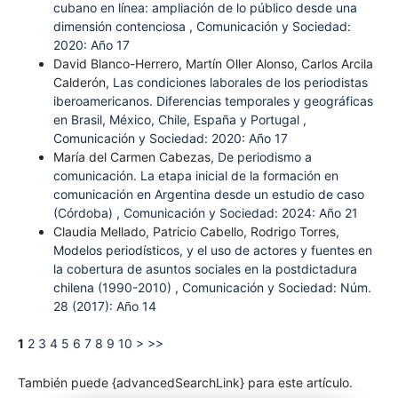
cubano en línea: ampliación de lo público desde una
dimensión contenciosa
,
Comunicación y Sociedad:
2020: Año 17
David Blanco-Herrero, Martín Oller Alonso, Carlos Arcila
Calderón,
Las condiciones laborales de los periodistas
iberoamericanos. Diferencias temporales y geográficas
en Brasil, México, Chile, España y Portugal
,
Comunicación y Sociedad: 2020: Año 17
María del Carmen Cabezas,
De periodismo a
comunicación. La etapa inicial de la formación en
comunicación en Argentina desde un estudio de caso
(Córdoba)
,
Comunicación y Sociedad: 2024: Año 21
Claudia Mellado, Patricio Cabello, Rodrigo Torres,
Modelos periodísticos, y el uso de actores y fuentes en
la cobertura de asuntos sociales en la postdictadura
chilena (1990-2010)
,
Comunicación y Sociedad: Núm.
28 (2017): Año 14
1
2
3
4
5
6
7
8
9
10
>
>>
También puede {advancedSearchLink} para este artículo.