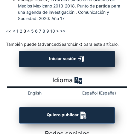
Medios Mexicano 2013-2018. Punto de partida para
una agenda de investigación
,
Comunicación y
Sociedad: 2020: Año 17
<<
<
1
2
3
4
5
6
7
8
9
10
>
>>
También puede {advancedSearchLink} para este artículo.
Iniciar sesión
Idioma
English
Español (España)
Quiero publicar
Redes sociales