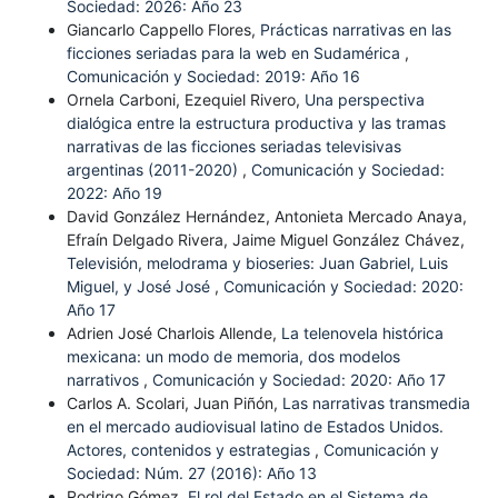
Sociedad: 2026: Año 23
Giancarlo Cappello Flores,
Prácticas narrativas en las
ficciones seriadas para la web en Sudamérica
,
Comunicación y Sociedad: 2019: Año 16
Ornela Carboni, Ezequiel Rivero,
Una perspectiva
dialógica entre la estructura productiva y las tramas
narrativas de las ficciones seriadas televisivas
argentinas (2011-2020)
,
Comunicación y Sociedad:
2022: Año 19
David González Hernández, Antonieta Mercado Anaya,
Efraín Delgado Rivera, Jaime Miguel González Chávez,
Televisión, melodrama y bioseries: Juan Gabriel, Luis
Miguel, y José José
,
Comunicación y Sociedad: 2020:
Año 17
Adrien José Charlois Allende,
La telenovela histórica
mexicana: un modo de memoria, dos modelos
narrativos
,
Comunicación y Sociedad: 2020: Año 17
Carlos A. Scolari, Juan Piñón,
Las narrativas transmedia
en el mercado audiovisual latino de Estados Unidos.
Actores, contenidos y estrategias
,
Comunicación y
Sociedad: Núm. 27 (2016): Año 13
Rodrigo Gómez,
El rol del Estado en el Sistema de