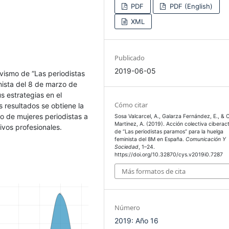
PDF
PDF (English)
XML
Publicado
2019-06-05
ivismo de “Las periodistas
ista del 8 de marzo de
s estrategias en el
Cómo citar
os resultados se obtiene la
o de mujeres periodistas a
Sosa Valcarcel, A., Galarza Fernández, E., & 
Martinez, A. (2019). Acción colectiva ciberact
ivos profesionales.
de “Las periodistas paramos” para la huelga
feminista del 8M en España.
Comunicación Y
Sociedad
, 1–24.
https://doi.org/10.32870/cys.v2019i0.7287
Más formatos de cita
Número
2019: Año 16