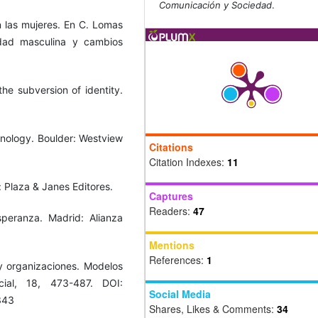
Comunicación y Sociedad
.
n las mujeres. En C. Lomas
idad masculina y cambios
the subversion of identity.
nology. Boulder: Westview
Citations
Citation Indexes:
11
: Plaza & Janes Editores.
Captures
Readers:
47
speranza. Madrid: Alianza
Mentions
References:
1
 y organizaciones. Modelos
cial, 18, 473-487. DOI:
Social Media
343
Shares, Likes & Comments:
34