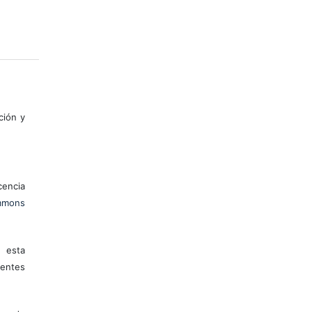
ción y
encia
mons
 esta
entes