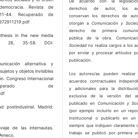
De acuerdo con la legislaci
, democracia. Revista de
derechos de autor, los au
, 11-44. Recuperado de
conservan los derechos de auto
2872911219.pdf
otorgan a
Comunicación y Socie
derecho de primera comunic
othesis in the new media
pública de la obra.
Comunicac
ad, 28, 35-58. DOI:
Sociedad
no realiza cargos a los a
por enviar y procesar artículos p
publicación.
nicación alternativa y
ujetos y objetos invisibles
Los autores/as pueden realizar 
ón. Congreso Internacional
acuerdos contractuales independ
uperado de
y adicionales para la distribuc
pdf
exclusiva de la versión del art
publicado en
Comunicación y Soc
d postindustrial. Madrid:
(por ejemplo incluirlo en un repos
institucional o publicarlo en un 
siempre que indiquen claramente 
iaje de las internautas.
trabajo se publicó por primera 
 Ameco.