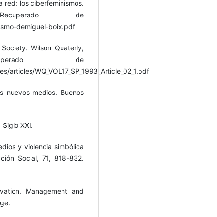
a red: los ciberfeminismos.
cuperado de
ismo-demiguel-boix.pdf
Society. Wilson Quaterly,
uperado de
files/articles/WQ_VOL17_SP_1993_Article_02_1.pdf
los nuevos medios. Buenos
 Siglo XXI.
dios y violencia simbólica
ción Social, 71, 818-832.
novation. Management and
age.