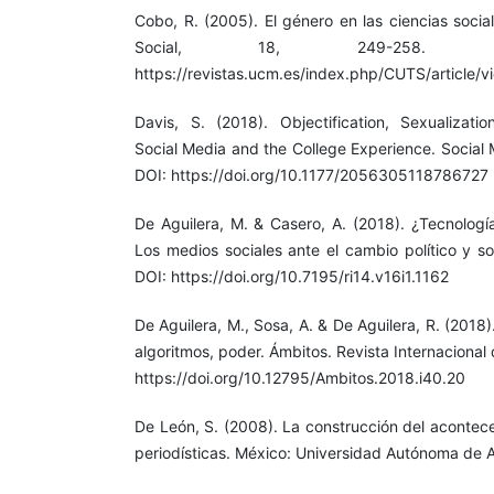
Cobo, R. (2005). El género en las ciencias soci
Social, 18, 249-258. R
https://revistas.ucm.es/index.php/CUTS/article/
Davis, S. (2018). Objectification, Sexualizatio
Social Media and the College Experience. Social 
DOI: https://doi.org/10.1177/2056305118786727
De Aguilera, M. & Casero, A. (2018). ¿Tecnologí
Los medios sociales ante el cambio político y soc
DOI: https://doi.org/10.7195/ri14.v16i1.1162
De Aguilera, M., Sosa, A. & De Aguilera, R. (2018
algoritmos, poder. Ámbitos. Revista Internaciona
https://doi.org/10.12795/Ambitos.2018.i40.20
De León, S. (2008). La construcción del acontecer
periodísticas. México: Universidad Autónoma de 