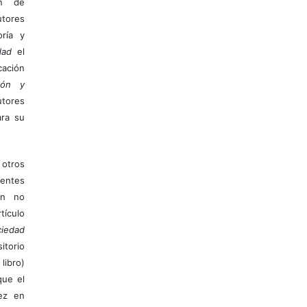
ón de
tores
ría y
dad
el
ación
ión y
utores
ara su
otros
ientes
ión no
ículo
iedad
itorio
libro)
que el
vez en