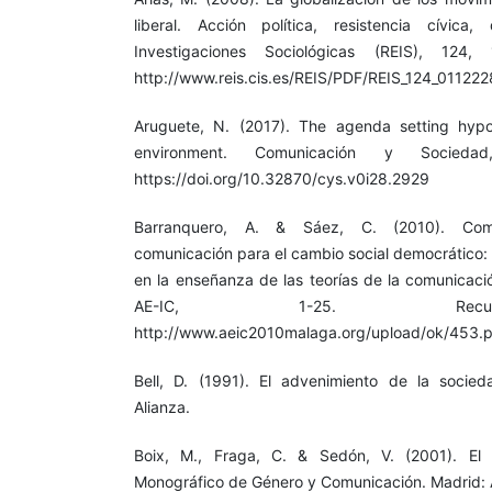
liberal. Acción política, resistencia cívica
Investigaciones Sociológicas (REIS), 124
http://www.reis.cis.es/REIS/PDF/REIS_124_01122
Aruguete, N. (2017). The agenda setting hyp
environment. Comunicación y Socied
https://doi.org/10.32870/cys.v0i28.2929
Barranquero, A. & Sáez, C. (2010). Comu
comunicación para el cambio social democrático: s
en la enseñanza de las teorías de la comunicaci
AE-IC, 1-25. Rec
http://www.aeic2010malaga.org/upload/ok/453.
Bell, D. (1991). El advenimiento de la socieda
Alianza.
Boix, M., Fraga, C. & Sedón, V. (2001). El v
Monográfico de Género y Comunicación. Madrid: