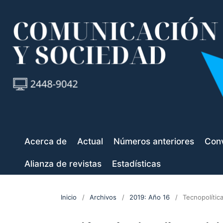
Acerca de
Actual
Números anteriores
Conv
Alianza de revistas
Estadísticas
Inicio
/
Archivos
/
2019: Año 16
/
Tecnopolítica