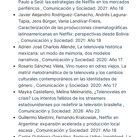
Paulo a Seúl: las estrategias de Netflix en los mercados
periféricos
,
Comunicación y Sociedad: 2021: Año 18
Javier Alejandro Rodríguez-Camacho, Andrés Laguna-
Tapia, Jens Bürger, Vania Landívar-Freire,
Caracterización de las producciones cinematográficas
latinoamericanas en Netflix: perspectivas desde Bolivia
,
Comunicación y Sociedad: 2021: Año 18
Adrien José Charlois Allende,
La telenovela histórica
mexicana: un modo de memoria, dos modelos
narrativos
,
Comunicación y Sociedad: 2020: Año 17
Rosario Sánchez Vilela,
Vino nuevo en odres viejos. La
matriz melodramática de la telenovela y los cambios
culturales contemporáneos en las identidades de
género
,
Comunicación y Sociedad: 2020: Año 17
Mayka Castellano, Melina Meimaridis,
¿Telenovelas en
crisis? Los intentos fallidos de los streamers
estadounidenses por redefinir la televisión brasileña
,
Comunicación y Sociedad: 2026: Año 23
Guillermo Mastrini, Fernando Krakowiak,
Netflix en
Argentina: expansión acelerada y producción local
escasa
,
Comunicación y Sociedad: 2021: Año 18
Carlos Gutiérrez-González, Enrique Uribe-Jongbloed,
La