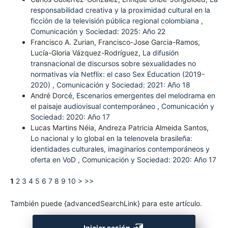
responsabilidad creativa y la proximidad cultural en la
ficción de la televisión pública regional colombiana
,
Comunicación y Sociedad: 2025: Año 22
Francisco A. Zurian, Francisco-Jose Garcia-Ramos,
Lucía-Gloria Vázquez-Rodríguez,
La difusión
transnacional de discursos sobre sexualidades no
normativas vía Netflix: el caso Sex Education (2019-
2020)
,
Comunicación y Sociedad: 2021: Año 18
André Dorcé,
Escenarios emergentes del melodrama en
el paisaje audiovisual contemporáneo
,
Comunicación y
Sociedad: 2020: Año 17
Lucas Martins Néia, Andreza Patricia Almeida Santos,
Lo nacional y lo global en la telenovela brasileña:
identidades culturales, imaginarios contemporáneos y
oferta en VoD
,
Comunicación y Sociedad: 2020: Año 17
1
2
3
4
5
6
7
8
9
10
>
>>
También puede {advancedSearchLink} para este artículo.
Iniciar sesión