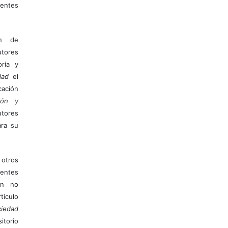
entes
ón de
tores
ría y
dad
el
ación
ión y
utores
ara su
otros
ientes
ión no
ículo
iedad
itorio