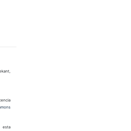
ekant,
encia
mons
 esta