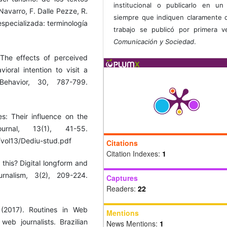
institucional o publicarlo en un 
Navarro, F. Dalle Pezze, R.
siempre que indiquen claramente 
especializada: terminología
trabajo se publicó por primera 
Comunicación y Sociedad
.
 The effects of perceived
ioral intention to visit a
Behavior, 30, 787-799.
es: Their influence on the
urnal, 13(1), 41-55.
/vol13/Dediu-stud.pdf
Citations
Citation Indexes:
1
 this? Digital longform and
rnalism, 3(2), 209-224.
Captures
Readers:
22
(2017). Routines in Web
Mentions
eb journalists. Brazilian
News Mentions:
1