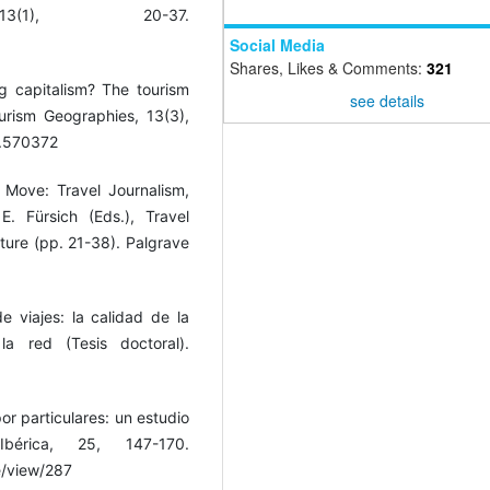
3(1), 20-37.
Social Media
Shares, Likes & Comments:
321
ing capitalism? The tourism
see details
Tourism Geographies, 13(3),
1.570372
 Move: Travel Journalism,
. Fürsich (Eds.), Travel
ture (pp. 21-38). Palgrave
de viajes: la calidad de la
la red (Tesis doctoral).
por particulares: un estudio
Ibérica, 25, 147-170.
le/view/287