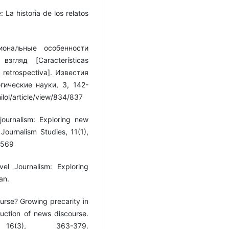
: La historia de los relatos
иональные особенности
згляд [Características
a retrospectiva]. Известия
ические науки, 3, 142-
hilol/article/view/834/837
journalism: Exploring new
Journalism Studies, 11(1),
0569
vel Journalism: Exploring
an.
ourse? Growing precarity in
ruction of news discourse.
16(3), 363-379.