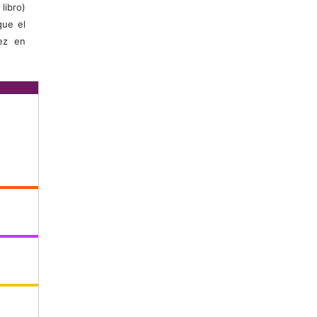
libro)
que el
vez en