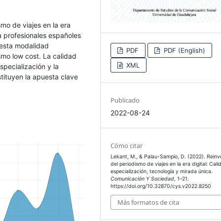
smo de viajes en la era
 a profesionales españoles
 esta modalidad
PDF
PDF (English)
ismo low cost. La calidad
XML
specialización y la
tituyen la apuesta clave
Publicado
2022-08-24
Cómo citar
Lekant, M., & Palau-Sampio, D. (2022). Reinv
del periodismo de viajes en la era digital: Cali
especialización, tecnología y mirada única.
Comunicación Y Sociedad
, 1–21.
https://doi.org/10.32870/cys.v2022.8250
Más formatos de cita