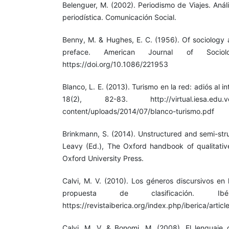
Belenguer, M. (2002). Periodismo de Viajes. Anál
periodística. Comunicación Social.
Benny, M. & Hughes, E. C. (1956). Of sociology a
preface. American Journal of Sociol
https://doi.org/10.1086/221953
Blanco, L. E. (2013). Turismo en la red: adiós al 
18(2), 82-83. http://virtual.iesa.edu.ve/
content/uploads/2014/07/blanco-turismo.pdf
Brinkmann, S. (2014). Unstructured and semi-stru
Leavy (Ed.), The Oxford handbook of qualitativ
Oxford University Press.
Calvi, M. V. (2010). Los géneros discursivos en 
propuesta de clasificación. Ib
https://revistaiberica.org/index.php/iberica/artic
Calvi, M. V. & Bonomi, M. (2008). El lenguaje d