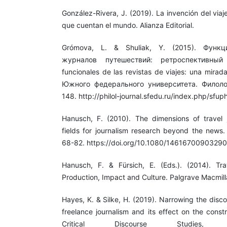
González-Rivera, J. (2019). La invención del viaje
que cuentan el mundo. Alianza Editorial.
Grómova, L. & Shuliak, Y. (2015). Функц
журналов путешествий: ретроспективный в
funcionales de las revistas de viajes: una mirad
Южного федерального университета. Филолог
148. http://philol-journal.sfedu.ru/index.php/sfup
Hanusch, F. (2010). The dimensions of travel 
fields for journalism research beyond the news. 
68-82. https://doi.org/10.1080/1461670090329
Hanusch, F. & Fürsich, E. (Eds.). (2014). Tra
Production, Impact and Culture. Palgrave Macmill
Hayes, K. & Silke, H. (2019). Narrowing the disc
freelance journalism and its effect on the const
Critical Discourse Studies, 