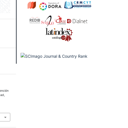
ención
dad,