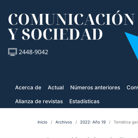
Acerca de
Actual
Números anteriores
Conv
Alianza de revistas
Estadísticas
Inicio
/
Archivos
/
2022: Año 19
/
Temática ge