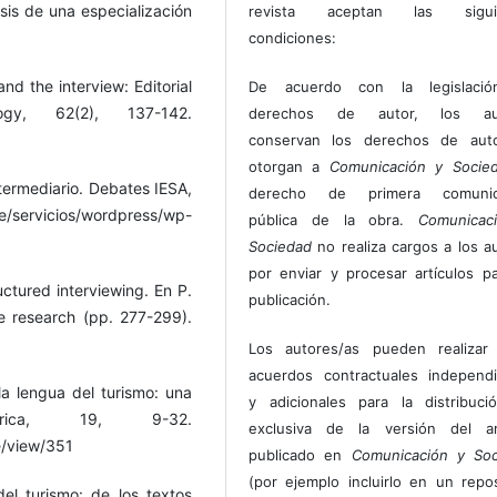
isis de una especialización
revista aceptan las sigui
condiciones:
nd the interview: Editorial
De acuerdo con la legislaci
ogy, 62(2), 137-142.
derechos de autor, los au
conservan los derechos de auto
otorgan a
Comunicación y Socie
intermediario. Debates IESA,
derecho de primera comunic
servicios/wordpress/wp-
pública de la obra.
Comunicac
Sociedad
no realiza cargos a los a
por enviar y procesar artículos p
ctured interviewing. En P.
publicación.
e research (pp. 277-299).
Los autores/as pueden realizar 
acuerdos contractuales independ
la lengua del turismo: una
y adicionales para la distribuc
érica, 19, 9-32.
exclusiva de la versión del art
le/view/351
publicado en
Comunicación y Soc
(por ejemplo incluirlo en un repos
el turismo: de los textos