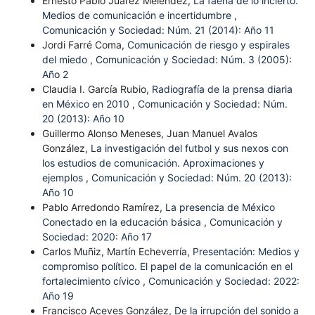
Ernesto Pablo Juárez Meléndez,
La faena de lo incierto.
Medios de comunicación e incertidumbre
,
Comunicación y Sociedad: Núm. 21 (2014): Año 11
Jordi Farré Coma,
Comunicación de riesgo y espirales
del miedo
,
Comunicación y Sociedad: Núm. 3 (2005):
Año 2
Claudia I. García Rubio,
Radiografía de la prensa diaria
en México en 2010
,
Comunicación y Sociedad: Núm.
20 (2013): Año 10
Guillermo Alonso Meneses, Juan Manuel Avalos
González,
La investigación del futbol y sus nexos con
los estudios de comunicación. Aproximaciones y
ejemplos
,
Comunicación y Sociedad: Núm. 20 (2013):
Año 10
Pablo Arredondo Ramírez,
La presencia de México
Conectado en la educación básica
,
Comunicación y
Sociedad: 2020: Año 17
Carlos Muñiz, Martín Echeverría,
Presentación: Medios y
compromiso político. El papel de la comunicación en el
fortalecimiento cívico
,
Comunicación y Sociedad: 2022:
Año 19
Francisco Aceves González,
De la irrupción del sonido a