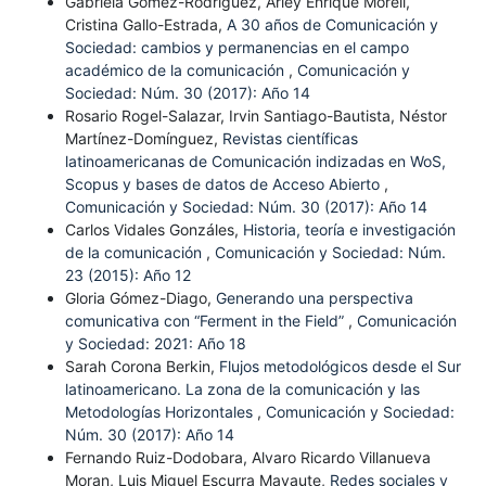
Gabriela Gómez-Rodríguez, Arley Enrique Morell,
Cristina Gallo-Estrada,
A 30 años de Comunicación y
Sociedad: cambios y permanencias en el campo
académico de la comunicación
,
Comunicación y
Sociedad: Núm. 30 (2017): Año 14
Rosario Rogel-Salazar, Irvin Santiago-Bautista, Néstor
Martínez-Domínguez,
Revistas científicas
latinoamericanas de Comunicación indizadas en WoS,
Scopus y bases de datos de Acceso Abierto
,
Comunicación y Sociedad: Núm. 30 (2017): Año 14
Carlos Vidales Gonzáles,
Historia, teoría e investigación
de la comunicación
,
Comunicación y Sociedad: Núm.
23 (2015): Año 12
Gloria Gómez-Diago,
Generando una perspectiva
comunicativa con “Ferment in the Field”
,
Comunicación
y Sociedad: 2021: Año 18
Sarah Corona Berkin,
Flujos metodológicos desde el Sur
latinoamericano. La zona de la comunicación y las
Metodologías Horizontales
,
Comunicación y Sociedad:
Núm. 30 (2017): Año 14
Fernando Ruiz-Dodobara, Alvaro Ricardo Villanueva
Moran, Luis Miguel Escurra Mayaute,
Redes sociales y