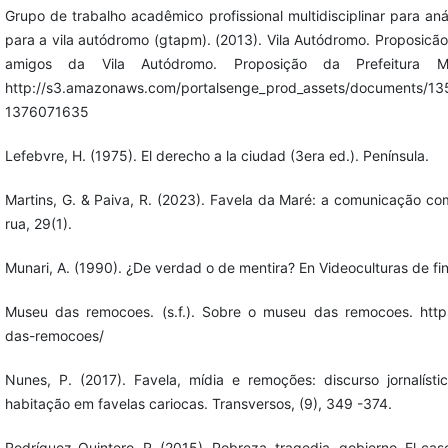
Grupo de trabalho acadêmico profissional multidisciplinar para aná
para a vila autódromo (gtapm). (2013). Vila Autódromo. Proposic
amigos da Vila Autódromo. Proposição da Prefeitura M
http://s3.amazonaws.com/portalsenge_prod_assets/documents/13
1376071635
Lefebvre, H. (1975). El derecho a la ciudad (3era ed.). Península.
Martins, G. & Paiva, R. (2023). Favela da Maré: a comunicação c
rua, 29(1).
Munari, A. (1990). ¿De verdad o de mentira? En Videoculturas de fin
Museu das remocoes. (s.f.). Sobre o museu das remocoes. htt
das-remocoes/
Nunes, P. (2017). Favela, mídia e remoções: discurso jornalísti
habitação em favelas cariocas. Transversos, (9), 349 -374.
Rodríguez-Quintero, R. (2015). Pobreza, tragedia, gobierno. El caso 