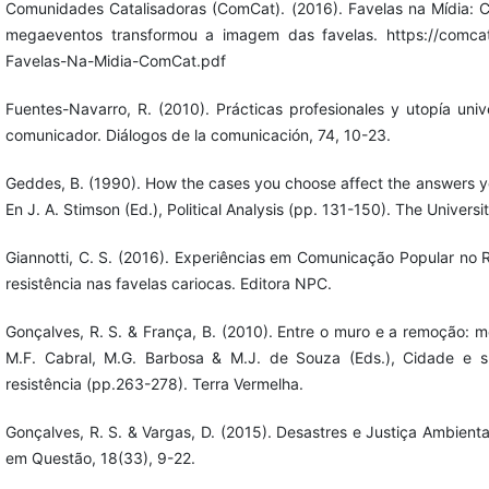
Comunidades Catalisadoras (ComCat). (2016). Favelas na Mídia: 
megaeventos transformou a imagem das favelas. https://comcat.
Favelas-Na-Midia-ComCat.pdf
Fuentes-Navarro, R. (2010). Prácticas profesionales y utopía univ
comunicador. Diálogos de la comunicación, 74, 10-23.
Geddes, B. (1990). How the cases you choose affect the answers you
En J. A. Stimson (Ed.), Political Analysis (pp. 131-150). The Universi
Giannotti, C. S. (2016). Experiências em Comunicação Popular no R
resistência nas favelas cariocas. Editora NPC.
Gonçalves, R. S. & França, B. (2010). Entre o muro e a remoção: m
M.F. Cabral, M.G. Barbosa & M.J. de Souza (Eds.), Cidade e s
resistência (pp.263-278). Terra Vermelha.
Gonçalves, R. S. & Vargas, D. (2015). Desastres e Justiça Ambienta
em Questão, 18(33), 9-22.