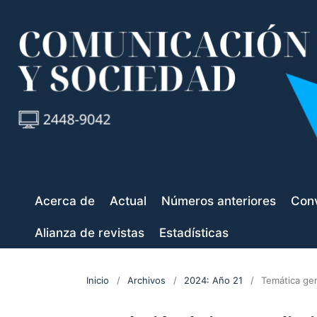
Acerca de
Actual
Números anteriores
Conv
Alianza de revistas
Estadísticas
Inicio
/
Archivos
/
2024: Año 21
/
Temática ge