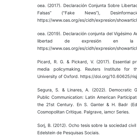
oea. (2017). Declaración Conjunta Sobre Liberta
Falsas” ("Fake News”), Desinforma
https://www.oas.org/es/cidh/expresion/showarti
oea. (2019). Declaración conjunta del Vigésimo An
libertad de expresión en la 
https://www.oas.org/es/cidh/expresion/showartic
Picard, R. G. & Pickard, V. (2017). Essential p
media policymaking. Reuters Institute for t
University of Oxford. https://doi.org/10.60625/ris
Segura, S. & Linares, A. (2022). Democratic
Public Communication: Latin American Participato
the 21st Century. En S. Ganter & H. Badr (E
Cosmopolitan Critique. Palgrave, iamcr Series.
Sorj, B. (2012). Ocho tesis sobre la sociedad civi
Edelstein de Pesquisas Sociais.