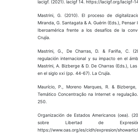
lacigf. (2021). lacigf 14. https://lacigf.org/lacigf-1
Mastrini, G. (2010). El proceso de digitaliza
Miranda, G. Santagata & A. Guérin (Eds.), Pensar l
Iberoamérica frente a los desafíos de la conv
Crujía.
Mastrini, G., De Charras, D. & Fariña, C. (
regulación internacional y su impacto en el ámb
Mastrini, A. Bizberge & D. De Charras (Eds.), La
en el siglo xxi (pp. 44-67). La Crujía.
Maurício, P., Moreno Marques, R. & Bizberge, 
Temático Concentração na Internet e regulação. 
250.
Organización de Estados Americanos (oea). (20
sobre Libertad de Expresi
https://www.oas.org/es/cidh/expresion/showarti