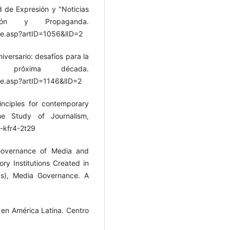
d de Expresión y "Noticias
ción y Propaganda.
cle.asp?artID=1056&lID=2
iversario: desafíos para la
próxima década.
le.asp?artID=1146&lID=2
rinciples for contemporary
he Study of Journalism,
j-kfr4-2t29
 Governance of Media and
ry Institutions Created in
ds), Media Governance. A
l en América Latina. Centro