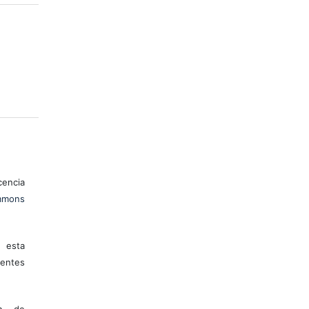
encia
mons
 esta
entes
ón de