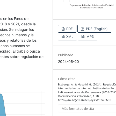
os en los Foros de
2018 y 2021, desde la
PDF
PDF (English)
ción. Se indagan los
erechos humanos y la
XML
MP3
eos y relatorías de los
erechos humanos se
acidad. El trabajo busca
Publicado
entes sobre regulación de
2024-05-20
Cómo citar
Bizberge, A., & Mastrini, G. (2024). Regulació
intermediarios de Internet. Análisis de los For
Latinoamericanos de Gobernanza (2018-2021
Comunicación Y Sociedad
, 1–28.
https://doi.org/10.32870/cys.v2024.8560
Más formatos de cita