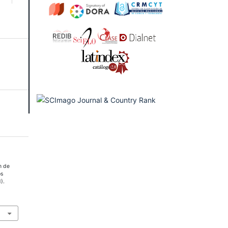
n de
os
).