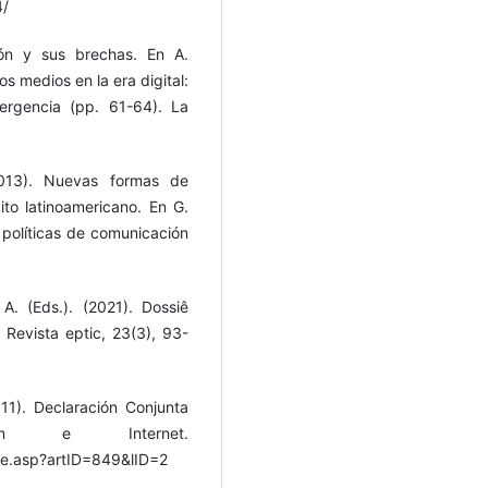
4/
ción y sus brechas. En A.
os medios en la era digital:
ergencia (pp. 61-64). La
2013). Nuevas formas de
ito latinoamericano. En G.
s políticas de comunicación
A. (Eds.). (2021). Dossiê
Revista eptic, 23(3), 93-
11). Declaración Conjunta
ón e Internet.
cle.asp?artID=849&lID=2