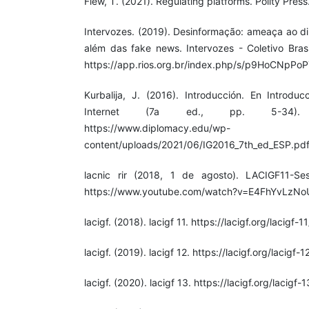
Flew, T. (2021). Regulating platforms. Polity Press
Intervozes. (2019). Desinformação: ameaça ao di
além das fake news. Intervozes - Coletivo Bras
https://app.rios.org.br/index.php/s/p9HoCNpP
Kurbalija, J. (2016). Introducción. En Introd
Internet (7a ed., pp. 5-34). D
https://www.diplomacy.edu/wp-
content/uploads/2021/06/IG2016_7th_ed_ESP.pd
lacnic rir (2018, 1 de agosto). LACIGF11-Se
https://www.youtube.com/watch?v=E4FhYvLzNo
lacigf. (2018). lacigf 11. https://lacigf.org/lacigf-11
lacigf. (2019). lacigf 12. https://lacigf.org/lacigf-1
lacigf. (2020). lacigf 13. https://lacigf.org/lacigf-1