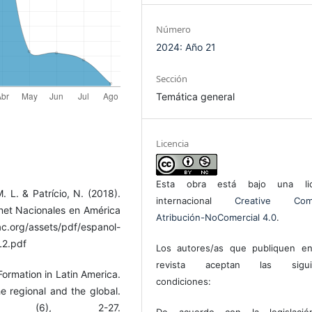
Número
2024: Año 21
Sección
Temática general
Licencia
Esta obra está bajo una lic
M. L. & Patrício, N. (2018).
internacional
Creative Com
net Nacionales en América
Atribución-NoComercial 4.0
.
ac.org/assets/pdf/espanol-
L2.pdf
Los autores/as que publiquen en
revista aceptan las sigui
 Formation in Latin America.
condiciones:
e regional and the global.
ry, (6), 2-27.
De acuerdo con la legislaci