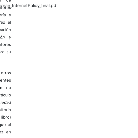
an_InternetPolicy_final.pdf
tores
ría y
dad
el
ación
ión y
utores
ara su
otros
ientes
ión no
ículo
iedad
itorio
libro)
que el
vez en