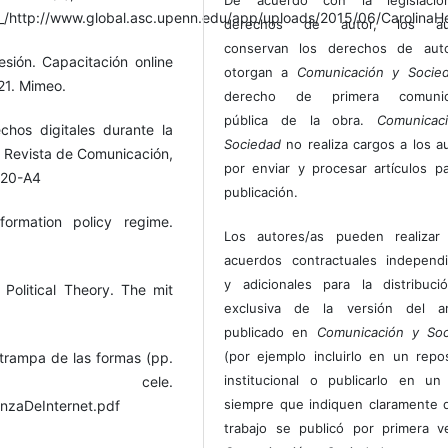
http://www.global.asc.upenn.edu/app/uploads/2015/06/CarolinaHern
derechos de autor, los au
conservan los derechos de auto
esión. Capacitación online
otorgan a
Comunicación y Socie
21. Mimeo.
derecho de primera comunic
pública de la obra.
Comunicac
hos digitales durante la
Sociedad
no realiza cargos a los a
. Revista de Comunicación,
por enviar y procesar artículos p
020-A4
publicación.
ormation policy regime.
Los autores/as pueden realizar 
acuerdos contractuales independ
y adicionales para la distribuc
 Political Theory. The mit
exclusiva de la versión del art
publicado en
Comunicación y Soc
(por ejemplo incluirlo en un repos
 trampa de las formas (pp.
institucional o publicarlo en un 
cele.
siempre que indiquen claramente 
nzaDeInternet.pdf
trabajo se publicó por primera 