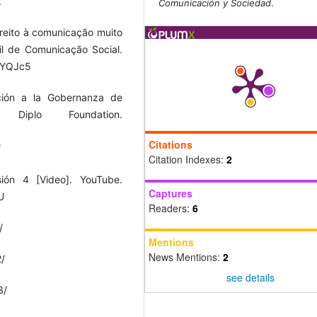
.
Comunicación y Sociedad
.
reito à comunicação muito
il de Comunicação Social.
oPYQJc5
ucción a la Gobernanza de
iplo Foundation.
Citations
f
Citation Indexes:
2
sión 4 [Video]. YouTube.
Captures
U
Readers:
6
/
Mentions
News Mentions:
2
2/
see details
3/