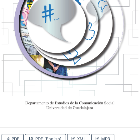
PDF
PDF (English)
XML
MP3