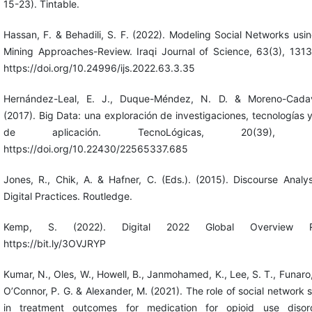
15-23). Tintable.
Hassan, F. & Behadili, S. F. (2022). Modeling Social Networks usi
Mining Approaches-Review. Iraqi Journal of Science, 63(3), 131
https://doi.org/10.24996/ijs.2022.63.3.35
Hernández-Leal, E. J., Duque-Méndez, N. D. & Moreno-Cadav
(2017). Big Data: una exploración de investigaciones, tecnologías 
de aplicación. TecnoLógicas, 20(39), 15
https://doi.org/10.22430/22565337.685
Jones, R., Chik, A. & Hafner, C. (Eds.). (2015). Discourse Analy
Digital Practices. Routledge.
Kemp, S. (2022). Digital 2022 Global Overview Re
https://bit.ly/3OVJRYP
Kumar, N., Oles, W., Howell, B., Janmohamed, K., Lee, S. T., Funaro,
O’Connor, P. G. & Alexander, M. (2021). The role of social network 
in treatment outcomes for medication for opioid use disor