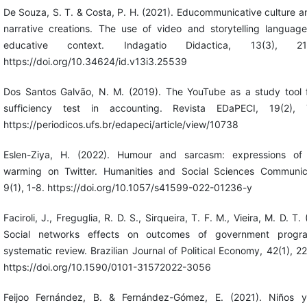
De Souza, S. T. & Costa, P. H. (2021). Educommunicative culture 
narrative creations. The use of video and storytelling languag
educative context. Indagatio Didactica, 13(3), 215
https://doi.org/10.34624/id.v13i3.25539
Dos Santos Galvão, N. M. (2019). The YouTube as a study tool 
sufficiency test in accounting. Revista EDaPECI, 19(2), 
https://periodicos.ufs.br/edapeci/article/view/10738
Eslen-Ziya, H. (2022). Humour and sarcasm: expressions of 
warming on Twitter. Humanities and Social Sciences Communica
9(1), 1-8. https://doi.org/10.1057/s41599-022-01236-y
Faciroli, J., Freguglia, R. D. S., Sirqueira, T. F. M., Vieira, M. D. T.
Social networks effects on outcomes of government progr
systematic review. Brazilian Journal of Political Economy, 42(1), 2
https://doi.org/10.1590/0101-31572022-3056
Feijoo Fernández, B. & Fernández-Gómez, E. (2021). Niños y