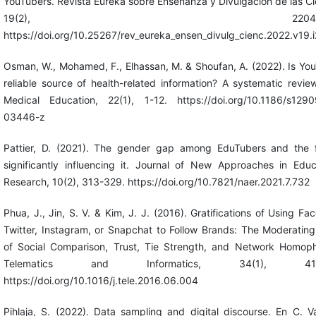
YouTubers. Revista Eureka sobre Enseñanza y Divulgación de las Ci
19(2), 2204-220
https://doi.org/10.25267/rev_eureka_ensen_divulg_cienc.2022.v19.
Osman, W., Mohamed, F., Elhassan, M. & Shoufan, A. (2022). Is Yo
reliable source of health-related information? A systematic revi
Medical Education, 22(1), 1-12. https://doi.org/10.1186/s129
03446-z
Pattier, D. (2021). The gender gap among EduTubers and the f
significantly influencing it. Journal of New Approaches in Educ
Research, 10(2), 313-329. https://doi.org/10.7821/naer.2021.7.732
Phua, J., Jin, S. V. & Kim, J. J. (2016). Gratifications of Using Fa
Twitter, Instagram, or Snapchat to Follow Brands: The Moderating
of Social Comparison, Trust, Tie Strength, and Network Homoph
Telematics and Informatics, 34(1), 412-
https://doi.org/10.1016/j.tele.2016.06.004
Pihlaja, S. (2022). Data sampling and digital discourse. En C. 