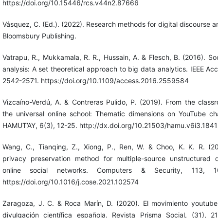
https://doi.org/10.15446/rcs.v44n2.87666
Vásquez, C. (Ed.). (2022). Research methods for digital discourse an
Bloomsbury Publishing.
Vatrapu, R., Mukkamala, R. R., Hussain, A. & Flesch, B. (2016). Soc
analysis: A set theoretical approach to big data analytics. IEEE Acc
2542-2571. https://doi.org/10.1109/access.2016.2559584
Vizcaíno-Verdú, A. & Contreras Pulido, P. (2019). From the class
the universal online school: Thematic dimensions on YouTube ch
HAMUT’AY, 6(3), 12-25. http://dx.doi.org/10.21503/hamu.v6i3.1841
Wang, C., Tianqing, Z., Xiong, P., Ren, W. & Choo, K. K. R. (2
privacy preservation method for multiple-source unstructured 
online social networks. Computers & Security, 113, 1
https://doi.org/10.1016/j.cose.2021.102574
Zaragoza, J. C. & Roca Marín, D. (2020). El movimiento youtube
divulgación científica española. Revista Prisma Social, (31), 2