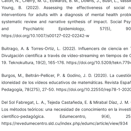
Caton, N., Cherry, M. G., Edwards, B. M., Downs, J., Bush, L., Vassile
Young, B. (2022). Assessing the effectiveness of social n
interventions for adults with a diagnosis of mental health prob
systematic review and narrative synthesis of impact. Social Psy
and Psychiatric Epidemiology, 57(5), 907
https://doi.org/10.1007/s00127-022-02242-w
Buitrago, A. & Torres-Ortiz, L. (2022). Influencers de ciencia en 
Divulgación científica a través de vídeo-streaming en tiempos de
19. Teknokultura, 19(2), 165-176. https://doi.org/10.5209/tekn.779
Burgos, M., Beltrán-Pellicer, P. & Godino, J. D. (2020). La cuestió
idoneidad de los vídeos educativos de matemáticas. Revista Espa
Pedagogía, 78(275), 27-50. https://doi.org/10.22550/rep78-1-202
Del Sol Fabregat, L. A., Tejeda Castañeda, E. & Mirabal Díaz, J. M. 
Los métodos teóricos: una necesidad de conocimiento en la invest
científico-pedagógica. Edumecentro, 9(4), 250
https://revedumecentro.sld.cu/index.php/edumc/article/view/934