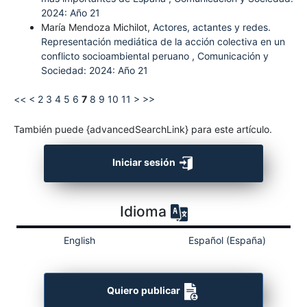
2024: Año 21
María Mendoza Michilot,
Actores, actantes y redes.
Representación mediática de la acción colectiva en un
conflicto socioambiental peruano
,
Comunicación y
Sociedad: 2024: Año 21
<<
<
2
3
4
5
6
7
8
9
10
11
>
>>
También puede {advancedSearchLink} para este artículo.
Iniciar sesión
Idioma
English
Español (España)
Quiero publicar