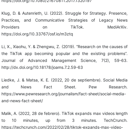
https://doi.org/10.1080/21670811.2017.1320197
Klug, D. & Autenrieth, U. (2022). Struggle for Strategy. Presence,
Practices, and Communicative Strategies of Legacy News
Providers on TikTok. MediArXiv.
https://doi.org/10.33767/osf.io/m3ztq
Li, X., Xiaohu, Y. & Zhengwu, Z. (2019). “Research on the causes of
the TikTok app becoming popular and the existing problems”.
Journal of Advanced Management Science, 7(2), 59-63.
http://dx.doi.org/10.18178/joams.7.2.59-63
Liedke, J. & Matsa, K. E. (2022, 20 de septiembre). Social Media
and News Fact Sheet. Pew Research.
https://www.pewresearch.org/journalism/fact-sheet/social-media-
and-news-fact-sheet/
Malik, A. (2022, 28 de febrero). TikTok expands max videos length
to 10 minutes, up from 3 minutes. TechCrunch.
https://techcrunch.com/2022/02/28/tiktok-expands-max-video-