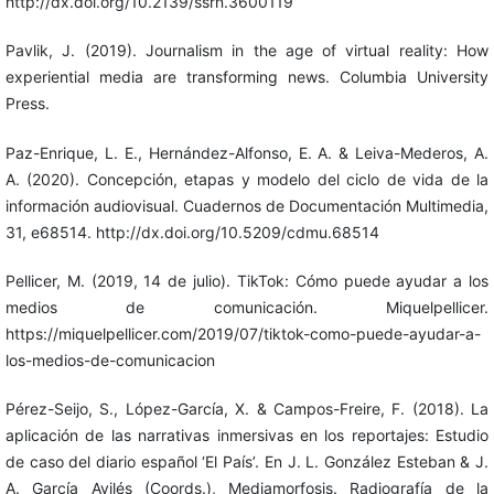
http://dx.doi.org/10.2139/ssrn.3600119
Pavlik, J. (2019). Journalism in the age of virtual reality: How
experiential media are transforming news. Columbia University
Press.
Paz-Enrique, L. E., Hernández-Alfonso, E. A. & Leiva-Mederos, A.
A. (2020). Concepción, etapas y modelo del ciclo de vida de la
información audiovisual. Cuadernos de Documentación Multimedia,
31, e68514. http://dx.doi.org/10.5209/cdmu.68514
Pellicer, M. (2019, 14 de julio). TikTok: Cómo puede ayudar a los
medios de comunicación. Miquelpellicer.
https://miquelpellicer.com/2019/07/tiktok-como-puede-ayudar-a-
los-medios-de-comunicacion
Pérez-Seijo, S., López-García, X. & Campos-Freire, F. (2018). La
aplicación de las narrativas inmersivas en los reportajes: Estudio
de caso del diario español ‘El País’. En J. L. González Esteban & J.
A. García Avilés (Coords.), Mediamorfosis. Radiografía de la