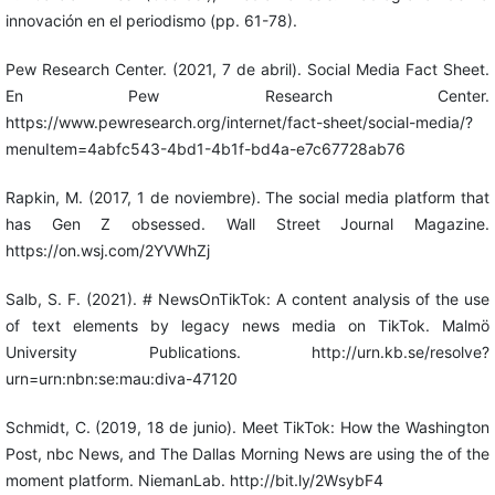
innovación en el periodismo (pp. 61-78).
Pew Research Center. (2021, 7 de abril). Social Media Fact Sheet.
En Pew Research Center.
https://www.pewresearch.org/internet/fact-sheet/social-media/?
menuItem=4abfc543-4bd1-4b1f-bd4a-e7c67728ab76
Rapkin, M. (2017, 1 de noviembre). The social media platform that
has Gen Z obsessed. Wall Street Journal Magazine.
https://on.wsj.com/2YVWhZj
Salb, S. F. (2021). # NewsOnTikTok: A content analysis of the use
of text elements by legacy news media on TikTok. Malmö
University Publications. http://urn.kb.se/resolve?
urn=urn:nbn:se:mau:diva-47120
Schmidt, C. (2019, 18 de junio). Meet TikTok: How the Washington
Post, nbc News, and The Dallas Morning News are using the of the
moment platform. NiemanLab. http://bit.ly/2WsybF4