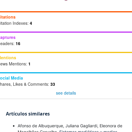
itations
itation Indexes:
4
aptures
eaders:
16
entions
ews Mentions:
1
ocial Media
hares, Likes & Comments:
33
see details
Artículos similares
Afonso de Albuquerque, Juliana Gagliardi, Eleonora de
Magalhães Carvalho,
Sistemas mediáticos y medios