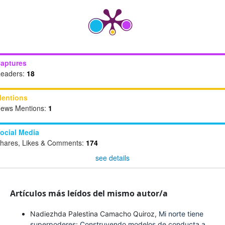
aptures
eaders:
18
entions
ews Mentions:
1
ocial Media
hares, Likes & Comments:
174
see details
Artículos más leídos del mismo autor/a
Nadiezhda Palestina Camacho Quiroz,
Mi norte tiene
superpoderes: Construyendo modelos de conducta a