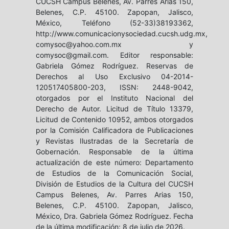
CUCSH Campus Belenes, Av. Parres Arias 150,
Belenes, C.P. 45100. Zapopan, Jalisco,
México, Teléfono (52-33)38193362,
http://www.comunicacionysociedad.cucsh.udg.mx,
comysoc@yahoo.com.mx y
comysoc@gmail.com. Editor responsable:
Gabriela Gómez Rodríguez. Reservas de
Derechos al Uso Exclusivo 04-2014-
120517405800-203, ISSN: 2448-9042,
otorgados por el Instituto Nacional del
Derecho de Autor. Licitud de Título 13379,
Licitud de Contenido 10952, ambos otorgados
por la Comisión Calificadora de Publicaciones
y Revistas Ilustradas de la Secretaría de
Gobernación. Responsable de la última
actualización de este número: Departamento
de Estudios de la Comunicación Social,
División de Estudios de la Cultura del CUCSH
Campus Belenes, Av. Parres Arias 150,
Belenes, C.P. 45100. Zapopan, Jalisco,
México, Dra. Gabriela Gómez Rodríguez. Fecha
de la última modificación: 8 de julio de 2026.