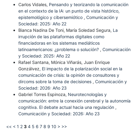
Carlos Vidales,
Pensando y teorizando la comunicación
en el contexto de la IA: un punto de vista histórico,
epistemológico y cibersemiótico
,
Comunicación y
Sociedad: 2025: Año 22
Bianca Nadina De Toni, María Soledad Segura,
La
irrupción de las plataformas digitales como
financiadoras en los sistemas mediáticos
latinoamericanos: ¿problema o solución?
,
Comunicación
y Sociedad: 2025: Año 22
Rafael Santana, Mónica Viñarás, Juan Enrique
Gonzálvez,
El impacto de la polarización social en la
comunicación de crisis: la opinión de consultores y
dircoms sobre la toma de decisiones
,
Comunicación y
Sociedad: 2026: Año 23
Gabriel Torres Espinoza,
Neurotecnologías y
comunicación: entre la conexión cerebral y la autonomía
cognitiva. El debate actual hacia una regulación
,
Comunicación y Sociedad: 2026: Año 23
<<
<
1
2
3
4
5
6
7
8
9
10
>
>>