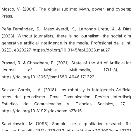
Mosco, V. (2004). The digital sublime: Myth, power, and cybers
Press.
Peña-Fernández, S., Meso-Ayerdi, K., Larrondo-Ureta, A. & Díaz
(2023). Without journalists, there is no journalism: the social di
generative artificial intelligence in the media. Profesional de la In
32(2), e320227. https://doi.org/10.3145/epi.2023.mar.27
Prasad, R. & Choudhary, P. (2021). State-of-the-Art of Artificial Int
Journal of Mobile Multimedia, 17(1-3), 42
https://doi.org/10.13052/jmm1550-4646.171322
Salazar García, I. A. (2018). Los robots y la Inteligencia Artifici
retos del periodismo. Doxa Comunicación. Revista Interdisci
Estudios de Comunicación y Ciencias Sociales, 27, 
https://doi.org/10.31921/doxacom.n27a15
Sandelowski, M. (1995). Sample size in qualitative research. Re
Nursing & Health, 18(2), 179-183. https://doi.org/10.1002/nur.477