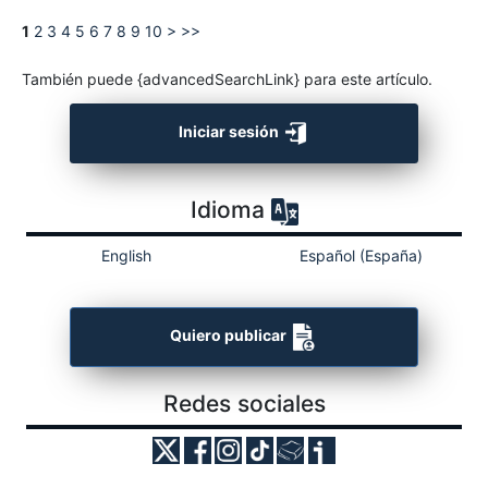
1
2
3
4
5
6
7
8
9
10
>
>>
También puede {advancedSearchLink} para este artículo.
Iniciar sesión
Idioma
English
Español (España)
Quiero publicar
Redes sociales