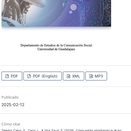
PDF
PDF (English)
XML
MP3
Publicado
2025-02-12
Cómo citar
Tejedor Calvo, S., Cervi, L., & Vick Saurí, S. (2025). Cómo están adoptando la IA las