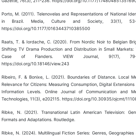
Gazette, 76(3), 211-236. https://doi.org/10.1177/17480485135169
Porto, M. (2011). Telenovelas and Representations of National Iden
in Brazil. Media, Culture and Society, 33(1), 53-
https://doi.org/10.1177/0163443710385500
Raats, T. & Iordache, C. (2020). From Nordic Noir to Belgian Bri
Shifting TV Drama Production and Distribution in Small Markets:
Case of Flanders. VIEW Journal, 9(17), 79-
https://doi.org/10.18146/view.243
Ribeiro, F. & Bonixe, L. (2021). Boundaries of Distance. Local M
Relevance for Citizens: Measuring Consumption, Digital Extensions
Information Levels. Online Journal of Communication and M
Technologies, 11(3), e202115. https://doi.org/10.30935/ojcmt/1110
Ribke, N. (2021). Transnational Latin American Television: Gen
Formats and Adaptations. Routledge.
Ribke, N. (2024). Multilingual Fiction Series: Genres, Geographies