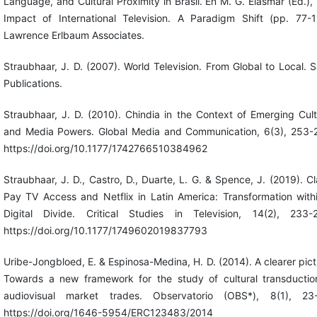
Language, and Cultural Proximity in Brasil. En M. G. Elasmar (Ed.),
Impact of International Television. A Paradigm Shift (pp. 77-1
Lawrence Erlbaum Associates.
Straubhaar, J. D. (2007). World Television. From Global to Local. 
Publications.
Straubhaar, J. D. (2010). Chindia in the Context of Emerging Cult
and Media Powers. Global Media and Communication, 6(3), 253-
https://doi.org/10.1177/1742766510384962
Straubhaar, J. D., Castro, D., Duarte, L. G. & Spence, J. (2019). Cl
Pay TV Access and Netflix in Latin America: Transformation with
Digital Divide. Critical Studies in Television, 14(2), 233-
https://doi.org/10.1177/1749602019837793
Uribe-Jongbloed, E. & Espinosa-Medina, H. D. (2014). A clearer pict
Towards a new framework for the study of cultural transductio
audiovisual market trades. Observatorio (OBS*), 8(1), 23
https://doi.org/1646-5954/ERC123483/2014