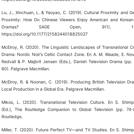
Lu, J., Xinchuan, L. & Yaoyao, C. (2019). Cultural Proximity and G
Proximity: How Do Chinese Viewers Enjoy American and Korea
Dramas? SAGE Open, 9(1), 1-1
https://doi.org/10.1177/2158244018825027
McElroy, R. (2020). The Linguistic Landscapes of Transnational C
Drama: Nordic Noir’s Celtic Contact Zone. En A. M. Waade, E. No
Redvall & P. Majbrit Jensen (Eds.), Danish Television Drama (pp.
80). Palgrave Macmillan.
McElroy, R. & Noonan, C. (2019). Producing British Television Dr
Local Production in a Global Era. Palgrave Macmillan.
Mikos, L. (2020). Transnational Television Culture. En S. Shim
(Ed.), The Routledge Companion to Global Television (pp. 74-
Routledge.
Miller, T. (2020). Future Perfect TV—and TV Studies. En S. Shim