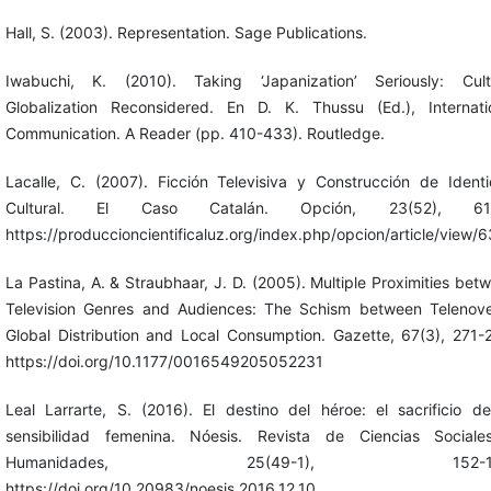
Hall, S. (2003). Representation. Sage Publications.
Iwabuchi, K. (2010). Taking ‘Japanization’ Seriously: Cult
Globalization Reconsidered. En D. K. Thussu (Ed.), Internati
Communication. A Reader (pp. 410-433). Routledge.
Lacalle, C. (2007). Ficción Televisiva y Construcción de Ident
Cultural. El Caso Catalán. Opción, 23(52), 61-
https://produccioncientificaluz.org/index.php/opcion/article/view/
La Pastina, A. & Straubhaar, J. D. (2005). Multiple Proximities bet
Television Genres and Audiences: The Schism between Telenove
Global Distribution and Local Consumption. Gazette, 67(3), 271-
https://doi.org/10.1177/0016549205052231
Leal Larrarte, S. (2016). El destino del héroe: el sacrificio d
sensibilidad femenina. Nóesis. Revista de Ciencias Social
Humanidades, 25(49-1), 152-16
https://doi.org/10.20983/noesis.2016.12.10