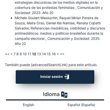
estrategias discursivas de los medios digitales en la
cobertura de las protestas feministas
,
Comunicación y
Sociedad: 2023: Año 20
Michele Goulart Massuchin, Raquel Mirian Pereira de
Souza, Maíra Orso, Daniel Kei Namise, Renata Copatti
Salvador,
Referencias mediáticas, visibilidad y discursos
antimediáticos: medios y políticos brasileños durante la
campaña electoral
,
Comunicación y Sociedad: 2025:
Año 22
<<
<
7
8
9
10
11
12
13
14
15
16
>
>>
También puede {advancedSearchLink} para este artículo.
Iniciar sesión
Idioma
English
Español (España)