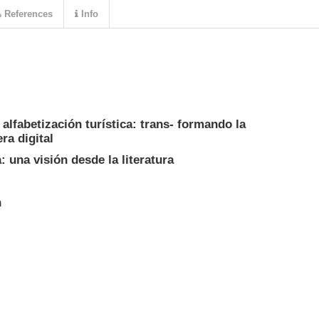
References
Info
 alfabetización turística: trans- formando la
era digital
: una visión desde la literatura
n