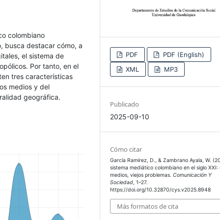
ico colombiano
o, busca destacar cómo, a
PDF
PDF (English)
itales, el sistema de
ólicos. Por tanto, en el
XML
MP3
en tres características
los medios y del
ralidad geográfica.
Publicado
2025-09-10
Cómo citar
García Ramírez, D., & Zambrano Ayala, W. (20
sistema mediático colombiano en el siglo XXI:
medios, viejos problemas.
Comunicación Y
Sociedad
, 1–27.
https://doi.org/10.32870/cys.v2025.8948
Más formatos de cita