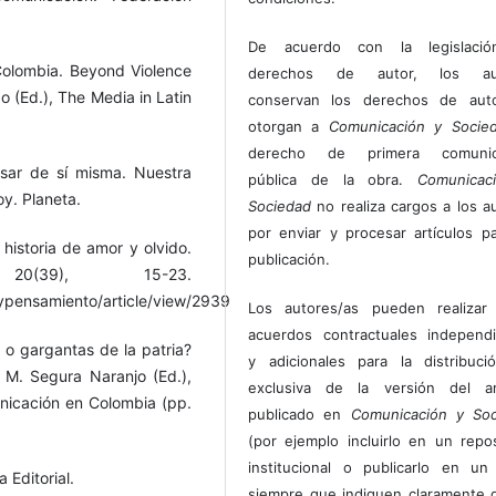
De acuerdo con la legislaci
 Colombia. Beyond Violence
derechos de autor, los au
(Ed.), The Media in Latin
conservan los derechos de auto
otorgan a
Comunicación y Socie
derecho de primera comunic
esar de sí misma. Nuestra
pública de la obra.
Comunicac
y. Planeta.
Sociedad
no realiza cargos a los a
por enviar y procesar artículos p
 historia de amor y olvido.
publicación.
0(39), 15-23.
oypensamiento/article/view/2939
Los autores/as pueden realizar 
acuerdos contractuales independ
 o gargantas de la patria?
y adicionales para la distribuc
 M. Segura Naranjo (Ed.),
exclusiva de la versión del art
nicación en Colombia (pp.
publicado en
Comunicación y Soc
(por ejemplo incluirlo en un repos
institucional o publicarlo en un 
 Editorial.
siempre que indiquen claramente 