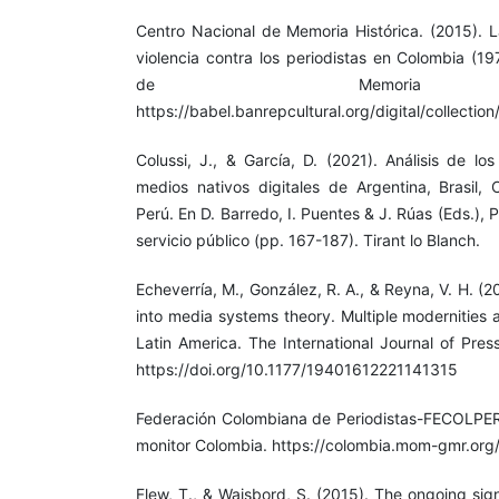
Centro Nacional de Memoria Histórica. (2015). La
violencia contra los periodistas en Colombia (1
de Memoria Hi
https://babel.banrepcultural.org/digital/collectio
Colussi, J., & García, D. (2021). Análisis de l
medios nativos digitales de Argentina, Brasil, 
Perú. En D. Barredo, I. Puentes & J. Rúas (Eds.),
servicio público (pp. 167-187). Tirant lo Blanch.
Echeverría, M., González, R. A., & Reyna, V. H. (2
into media systems theory. Multiple modernities an
Latin America. The International Journal of Pres
https://doi.org/10.1177/19401612221141315
Federación Colombiana de Periodistas-FECOLPER
monitor Colombia. https://colombia.mom-gmr.org
Flew, T., & Waisbord, S. (2015). The ongoing sig