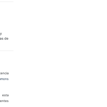
 y
mas de
encia
mons
 esta
entes