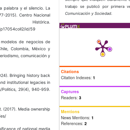
trabajo se publicó por primera 
 palabra y el silencio. La
Comunicación y Sociedad
.
977-2015). Centro Nacional
stórica.
n/p17054coll2/id/59
os modelos de negocios de
Chile, Colombia, México y
 Periodismo, comunicación y
Citations
024). Bringing history back
Citation Indexes:
1
d institutional legacies in
s/Politics, 29(4), 940-959.
Captures
Readers:
3
. (2017). Media ownership
Mentions
/es/
News Mentions:
1
References:
2
nificance of national media