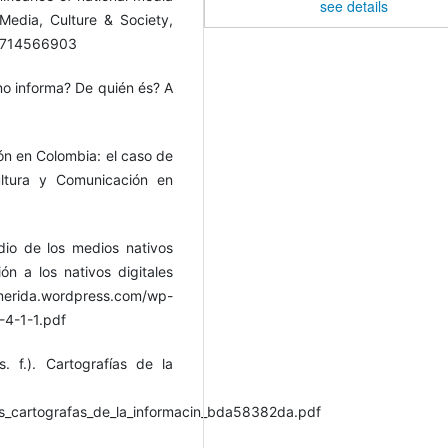
see details
Media, Culture & Society,
43714566903
o informa? De quién és? A
ión en Colombia: el caso de
Cultura y Comunicación en
dio de los medios nativos
ón a los nativos digitales
merida.wordpress.com/wp-
-4-1-1.pdf
. f.). Cartografías de la
dos_cartografas_de_la_informacin_bda58382da.pdf