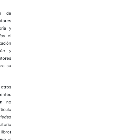
ón de
tores
ría y
dad
el
ación
ión y
utores
ara su
otros
ientes
ión no
ículo
iedad
itorio
libro)
que el