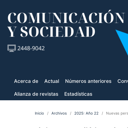
Acerca de
Actual
Números anteriores
Conv
Alianza de revistas
Estadísticas
Inicio
/
Archivos
/
2025: Año 22
/
Nuevas pers