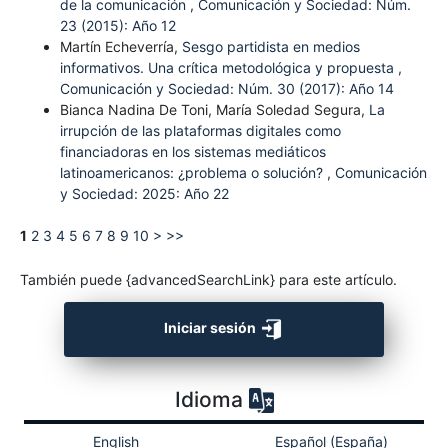
de la comunicación
,
Comunicación y Sociedad: Núm.
23 (2015): Año 12
Martín Echeverría,
Sesgo partidista en medios
informativos. Una crítica metodológica y propuesta
,
Comunicación y Sociedad: Núm. 30 (2017): Año 14
Bianca Nadina De Toni, María Soledad Segura,
La
irrupción de las plataformas digitales como
financiadoras en los sistemas mediáticos
latinoamericanos: ¿problema o solución?
,
Comunicación
y Sociedad: 2025: Año 22
1
2
3
4
5
6
7
8
9
10
>
>>
También puede {advancedSearchLink} para este artículo.
Iniciar sesión
Idioma
English
Español (España)