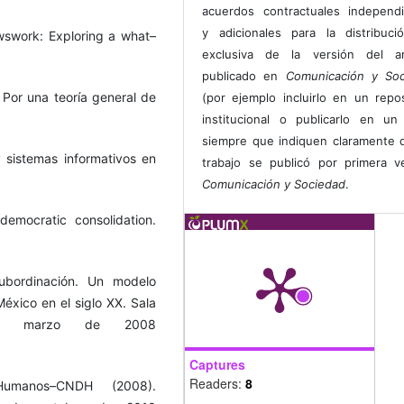
acuerdos contractuales independ
y adicionales para la distribuc
wswork: Exploring a what–
exclusiva de la versión del art
publicado en
Comunicación y Soc
 Por una teoría general de
(por ejemplo incluirlo en un repos
institucional o publicarlo en un 
siempre que indiquen claramente 
sistemas informativos en
trabajo se publicó por primera 
Comunicación y Sociedad
.
emocratic consolidation.
ubordinación. Un modelo
México en el siglo XX. Sala
de marzo de 2008
Captures
Readers:
8
umanos–CNDH (2008).