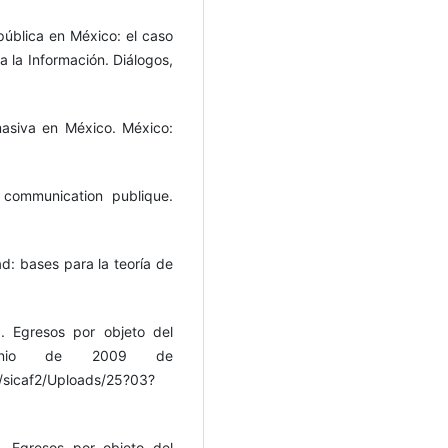
pública en México: el caso
 la Información. Diálogos,
masiva en México. México:
 communication publique.
ad: bases para la teoría de
. Egresos por objeto del
unio de 2009 de
s/sicaf2/Uploads/25?03?
. Egresos por objeto del