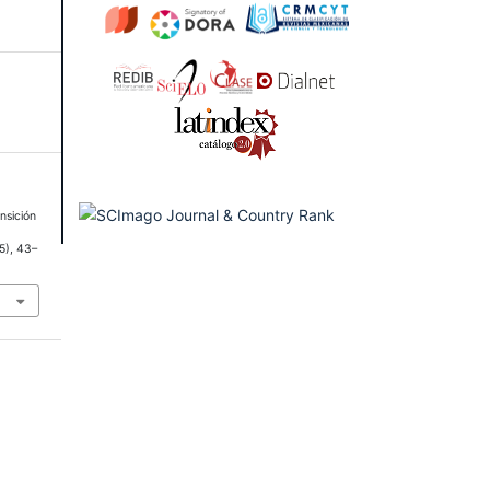
nsición
15), 43–