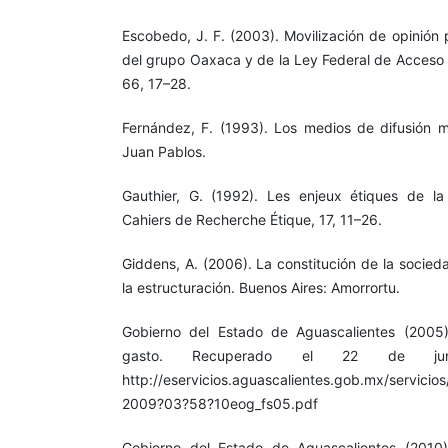
Escobedo, J. F. (2003). Movilización de opinión 
del grupo Oaxaca y de la Ley Federal de Acceso a
66, 17–28.
Fernández, F. (1993). Los medios de difusión 
Juan Pablos.
Gauthier, G. (1992). Les enjeux étiques de la
Cahiers de Recherche Étique, 17, 11–26.
Giddens, A. (2006). La constitución de la socied
la estructuración. Buenos Aires: Amorrortu.
Gobierno del Estado de Aguascalientes (2005)
gasto. Recuperado el 22 de j
http://eservicios.aguascalientes.gob.mx/servicio
2009?03?58?10eog_fs05.pdf
Gobierno del Estado de Aguascalientes (2010)