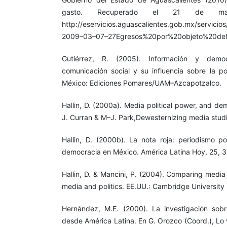
gasto. Recuperado el 21 de 
http://eservicios.aguascalientes.gob.mx/servicio
2009–03–07–27Egresos%20por%20objeto%20del
Gutiérrez, R. (2005). Información y dem
comunicación social y su influencia sobre la po
México: Ediciones Pomares/UAM–Azcapotzalco.
Hallin, D. (2000a). Media political power, and de
J. Curran & M–J. Park,Dewesternizing media studi
Hallin, D. (2000b). La nota roja: periodismo po
democracia en México. América Latina Hoy, 25, 
Hallin, D. & Mancini, P. (2004). Comparing medi
media and politics. EE.UU.: Cambridge University 
Hernández, M.E. (2000). La investigación sobr
desde América Latina. En G. Orozco (Coord.), Lo v