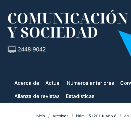
Acerca de
Actual
Números anteriores
Conv
Alianza de revistas
Estadísticas
Inicio
/
Archivos
/
Núm. 15 (2011): Año 8
/
Art