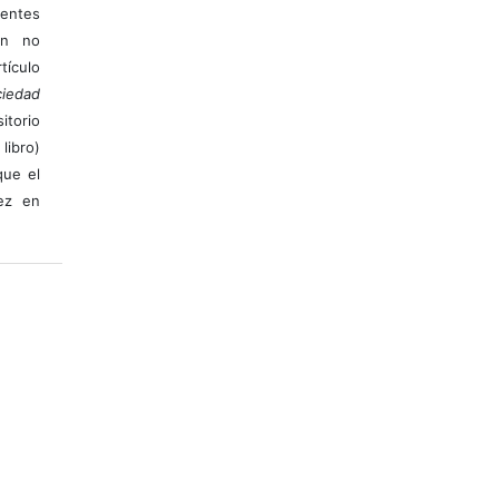
ientes
ión no
ículo
iedad
itorio
libro)
que el
vez en