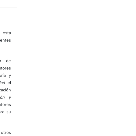
 esta
entes
ón de
tores
ría y
dad
el
ación
ión y
utores
ara su
otros