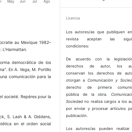
Licencia
Los autores/as que publiquen en
revista aceptan las sigui
ocratie au Mexique 1982–
condiciones:
: L'Harmattan.
De acuerdo con la legislaci
eforma democrática de los
derechos de autor, los au
na". En A. Vega, M. Portillo
conservan los derechos de auto
 una comunicación para la
otorgan a
Comunicación y Socie
derecho de primera comunic
pública de la obra.
Comunicac
 societé. Repéres pour la
Sociedad
no realiza cargos a los a
por enviar y procesar artículos p
publicación.
ck, S. Lash & A. Giddens,
stética en el orden social
Los autores/as pueden realizar 