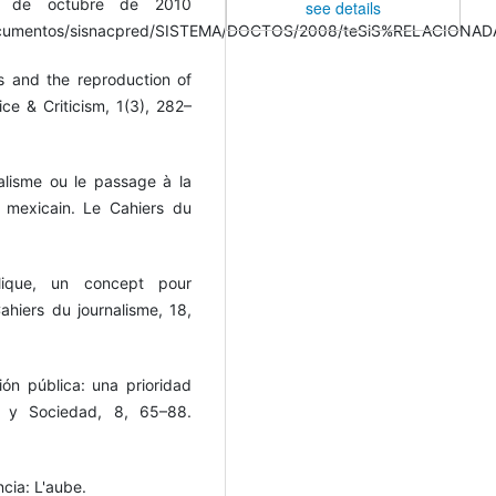
1 de octubre de 2010
see details
/documentos/sisnacpred/SISTEMA/DOCTOS/2008/teSiS%RELACION
ws and the reproduction of
ice & Criticism, 1(3), 282–
alisme ou le passage à la
s mexicain. Le Cahiers du
lique, un concept pour
ahiers du journalisme, 18,
ón pública: una prioridad
n y Sociedad, 8, 65–88.
ncia: L'aube.