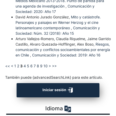
Medios Mexicano 2013-2018. Punto de partida para
una agenda de investigación
,
Comunicación y
Sociedad: 2020: Año 17
David Antonio Jurado González,
Mito y catástrofe.
Personajes y paisajes en Werner Herzog y el cine
latinoamericano contemporáneo
,
Comunicación y
Sociedad: Núm. 32 (2018): Año 15
Arturo Vallejos-Romero, Claudia Riquelme, Jaime Garrido
Castillo, Alvaro Quezada-Hofflinger, Alex Boso,
Riesgos,
comunicación y conflictos socioambientales por energía
en Chile
,
Comunicación y Sociedad: 2019: Año 16
<<
<
1
2
3
4
5
6
7
8
9
10
>
>>
También puede {advancedSearchLink} para este artículo.
Iniciar sesión
Idioma