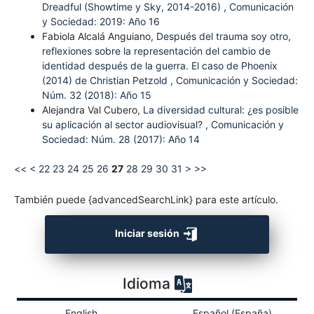
Dreadful (Showtime y Sky, 2014-2016)
,
Comunicación
y Sociedad: 2019: Año 16
Fabiola Alcalá Anguiano,
Después del trauma soy otro,
reflexiones sobre la representación del cambio de
identidad después de la guerra. El caso de Phoenix
(2014) de Christian Petzold
,
Comunicación y Sociedad:
Núm. 32 (2018): Año 15
Alejandra Val Cubero,
La diversidad cultural: ¿es posible
su aplicación al sector audiovisual?
,
Comunicación y
Sociedad: Núm. 28 (2017): Año 14
<<
<
22
23
24
25
26
27
28
29
30
31
>
>>
También puede {advancedSearchLink} para este artículo.
Iniciar sesión
Idioma
English
Español (España)