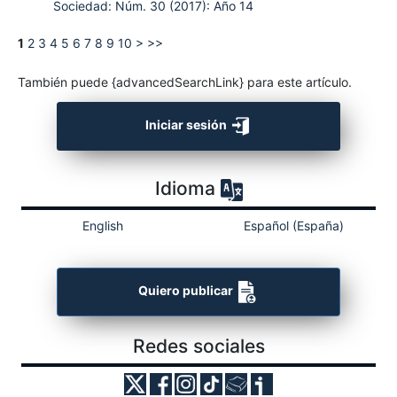
Sociedad: Núm. 30 (2017): Año 14
1
2
3
4
5
6
7
8
9
10
>
>>
También puede {advancedSearchLink} para este artículo.
Iniciar sesión
Idioma
English
Español (España)
Quiero publicar
Redes sociales