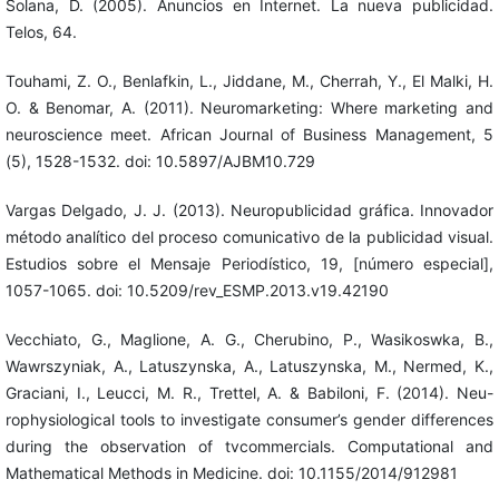
Solana, D. (2005). Anuncios en Internet. La nueva publicidad.
Telos, 64.
Touhami, Z. O., Benlafkin, L., Jiddane, M., Cherrah, Y., El Malki, H.
O. & Benomar, A. (2011). Neuromarketing: Where marketing and
neuroscience meet. African Journal of Business Management, 5
(5), 1528-1532. doi: 10.5897/AJBM10.729
Vargas Delgado, J. J. (2013). Neuropublicidad gráfica. Innovador
método analítico del proceso comunicativo de la publicidad visual.
Estudios sobre el Mensaje Periodístico, 19, [número especial],
1057-1065. doi: 10.5209/rev_ESMP.2013.v19.42190
Vecchiato, G., Maglione, A. G., Cherubino, P., Wasikoswka, B.,
Wawrszyniak, A., Latuszynska, A., Latuszynska, M., Nermed, K.,
Graciani, I., Leucci, M. R., Trettel, A. & Babiloni, F. (2014). Neu-
rophysiological tools to investigate consumer’s gender differences
during the observation of tvcommercials. Computational and
Mathematical Methods in Medicine. doi: 10.1155/2014/912981