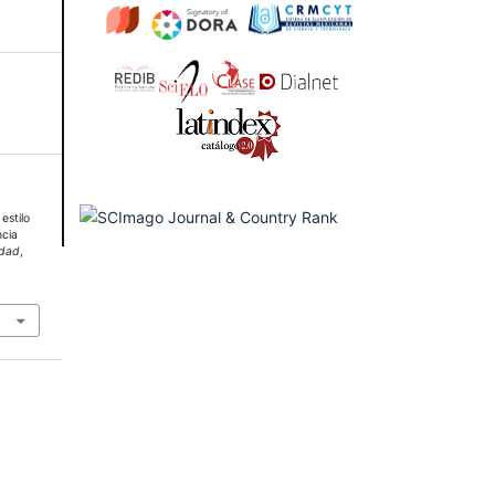
estilo
ncia
edad
,