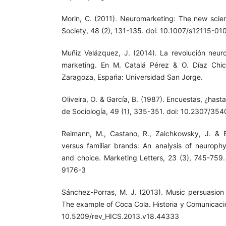
Morin, C. (2011). Neuromarketing: The new scie
Society, 48 (2), 131-135. doi: 10.1007/s12115-0
Muñiz Velázquez, J. (2014). La revolución neuro
marketing. En M. Catalá Pérez & O. Díaz Chica
Zaragoza, España: Universidad San Jorge.
Oliveira, O. & García, B. (1987). Encuestas, ¿ha
de Sociología, 49 (1), 335-351. doi: 10.2307/35
Reimann, M., Castano, R., Zaichkowsky, J. & B
versus familiar brands: An analysis of neurophy
and choice. Marketing Letters, 23 (3), 745-759.
9176-3
Sánchez-Porras, M. J. (2013). Music persuasion 
The example of Coca Cola. Historia y Comunicació
10.5209/rev_HICS.2013.v18.44333