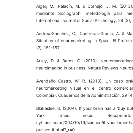
Aiger, M., Palacín, M. & Cornejo, J. M. (2013)
mediante Sociograph: metodología para med
International Journal of Social Psichology, 28 (3)
Andreu-Sánchez, C., Contreras-Gracia, A. & Mat
Situation of neuromarketing in Spain. El Profesi
(2), 151-157.
Ariely, D. & Berns, G. (2010). Neuromarketi
neuroimaging in business. Nature Reviews Neuros
Avendaño Castro, W. R. (2013). Un caso práct
neuromarketing visual en el centro comercia
Colombia). Cuadernos de la Administración, 29 (49
Blakeslee, S. (2004). If your brain has a ‘buy b
York Times. ee.uu. Recuperad
nytimes.com/2004/10/19/science/if-your-brain-h
pushes-it.html?_r=0.