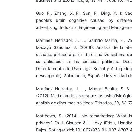
Business and Economics, 3, 431-441. doi: 10.1
Guo, F., Zhang, X. F., Sun, F., Ding, Y. & Ca
people’s brain cognitive caused by differe
advertising. Industrial Engineering and Managemen
Martínez Herrador, J. L., Garrido Martín, E., Va
Macaya Sánchez, J. (2008). Análisis de la ate
discurso político a partir de un nuevo sistema de 
su aplicación a las ciencias políticas. Do
Departamento de Psicología Social y Antropologí
descargable]. Salamanca, España: Universidad 
Martínez Herrador, J. L., Monge Benito, S. & V
(2012). Medición de las respuestas psicofisiológi
análisis de discursos políticos. Tripodos, 29, 53-7
Matthews, S. (2014). Neuromarketing: What is 
privacy? En J. Clausen & L. Levy (Eds.), Handbo
Bajos: Springer. doi: 10.1007/978-94-007-4707-