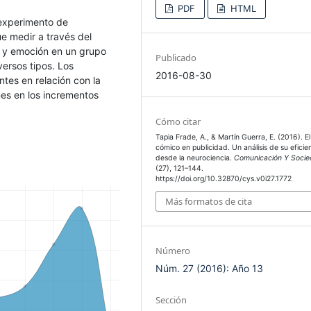
PDF
HTML
 experimento de
ue medir a través del
ón y emoción en un grupo
Publicado
ersos tipos. Los
2016-08-30
ntes en relación con la
nes en los incrementos
Cómo citar
Tapia Frade, A., & Martín Guerra, E. (2016). El 
cómico en publicidad. Un análisis de su eficie
desde la neurociencia.
Comunicación Y Soci
(27), 121–144.
https://doi.org/10.32870/cys.v0i27.1772
Más formatos de cita
Número
Núm. 27 (2016): Año 13
Sección