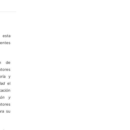
 esta
entes
ón de
tores
ría y
dad
el
ación
ión y
utores
ara su