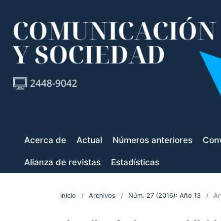
Acerca de
Actual
Números anteriores
Conv
Alianza de revistas
Estadísticas
Inicio
/
Archivos
/
Núm. 27 (2016): Año 13
/
Ar