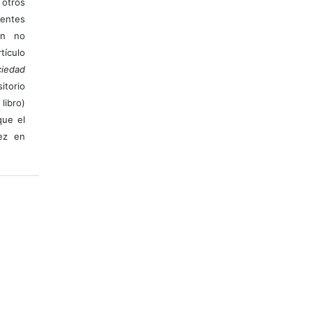
otros
ientes
ión no
ículo
iedad
itorio
libro)
que el
vez en