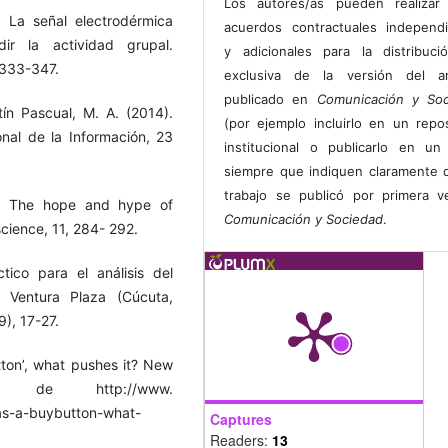
Los autores/as pueden realizar 
. La señal electrodérmica
acuerdos contractuales independ
ir la actividad grupal.
y adicionales para la distribuc
, 333-347.
exclusiva de la versión del art
publicado en
Comunicación y Soc
ín Pascual, M. A. (2014).
(por ejemplo incluirlo en un repos
onal de la Información, 23
institucional o publicarlo en un 
siempre que indiquen claramente 
trabajo se publicó por primera 
ng: The hope and hype of
Comunicación y Sociedad
.
cience, 11, 284- 292.
ico para el análisis del
l Ventura Plaza (Cúcuta,
), 17-27.
utton’, what pushes it? New
o de http://www.
as-a-buybutton-what-
Captures
Readers:
13