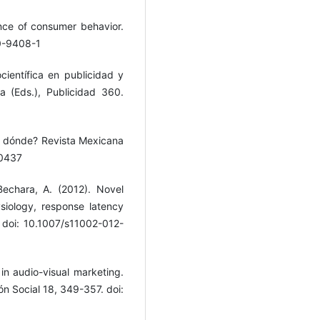
nce of consumer behavior.
10-9408-1
científica en publicidad y
 (Eds.), Publicidad 360.
sta dónde? Revista Mexicana
40437
echara, A. (2012). Novel
siology, response latency
 doi: 10.1007/s11002-012-
in audio-visual marketing.
n Social 18, 349-357. doi: