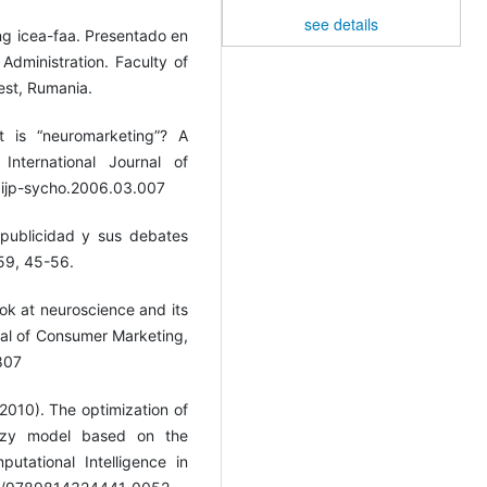
see details
ing icea-faa. Presentado en
dministration. Faculty of
est, Rumania.
t is “neuromarketing”? A
International Journal of
j.ijp-sycho.2006.03.007
opublicidad y sus debates
 59, 45-56.
ok at neuroscience and its
rnal of Consumer Marketing,
807
 (2010). The optimization of
uzzy model based on the
utational Intelligence in