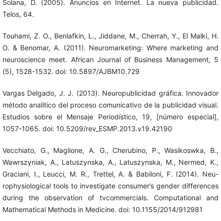
Solana, D. (2005). Anuncios en Internet. La nueva publicidad.
Telos, 64.
Touhami, Z. O., Benlafkin, L., Jiddane, M., Cherrah, Y., El Malki, H.
O. & Benomar, A. (2011). Neuromarketing: Where marketing and
neuroscience meet. African Journal of Business Management, 5
(5), 1528-1532. doi: 10.5897/AJBM10.729
Vargas Delgado, J. J. (2013). Neuropublicidad gráfica. Innovador
método analítico del proceso comunicativo de la publicidad visual.
Estudios sobre el Mensaje Periodístico, 19, [número especial],
1057-1065. doi: 10.5209/rev_ESMP.2013.v19.42190
Vecchiato, G., Maglione, A. G., Cherubino, P., Wasikoswka, B.,
Wawrszyniak, A., Latuszynska, A., Latuszynska, M., Nermed, K.,
Graciani, I., Leucci, M. R., Trettel, A. & Babiloni, F. (2014). Neu-
rophysiological tools to investigate consumer’s gender differences
during the observation of tvcommercials. Computational and
Mathematical Methods in Medicine. doi: 10.1155/2014/912981