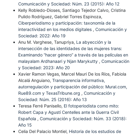
Comunicación y Sociedad: Núm. 23 (2015): Año 12
Kelly Robledo-Dioses, Santiago Tejedor Calvo, Cristina
Pulido Rodríguez, Gabriel Torres Espinoza,
Ciberperiodismo y participación: taxonomía de la
interactividad en los medios digitales
,
Comunicación y
Sociedad: 2022: Año 19
Anu M. Varghese, Tanupriya,
La abyección y la
intersección de las identidades de las mujeres trans:
Examinando “hacer género” a través de las películas en
malayalam Ardhanaari y Njan Marykutty
,
Comunicación
y Sociedad: 2023: Año 20
Xavier Ramon Vegas, Marcel Mauri De los Ríos, Fabiola
Alcalá Anguiano,
Transparencia informativa,
autorregulación y participación del público: Mural.com,
Rue89.com y TexasTribune.org
,
Comunicación y
Sociedad: Núm. 25 (2016): Año 13
Teresa Ferré Panisello,
El fotoperiodista como mito:
Robert Capa y Agustí Centelles ante la Guerra Civil
Española
,
Comunicación y Sociedad: Núm. 33 (2018):
Año 15
Celia Del Palacio Montiel,
Historia de los estudios de