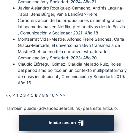
Comunicación y Sociedad: 2024: Año 21
Javier Alejandro Rodríguez-Camacho, Andrés Laguna-
Tapia, Jens Bürger, Vania Landívar-Freire,
Caracterización de las producciones cinematográficas
latinoamericanas en Netflix: perspectivas desde Bolivia
,
Comunicación y Sociedad: 2021: Año 18
Montserrat Vidal-Mestre, Alfonso Freire Sánchez, Carla
Gracia-Mercadé,
El universo narrativo transmedia de
MasterChef: un modelo narrativo estructurado
,
Comunicación y Sociedad: 2023: Año 20
Claudio Elórtegui Gómez, Claudia Mellado Ruiz,
Roles
del periodismo político en un contexto multiplataforma y
de crisis institucional
,
Comunicación y Sociedad: 2019:
Año 16
<<
<
1
2
3
4
5
6
7
8
9
10
>
>>
También puede {advancedSearchLink} para este artículo.
Iniciar sesión